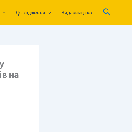
Пошук
Дослідження
Видавництво
у
в на