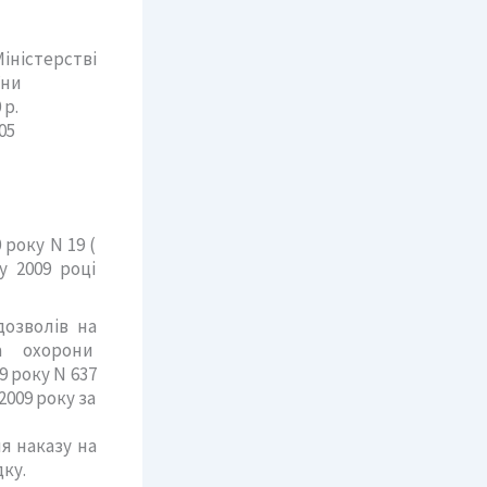
іністерстві
України
 2010 р.
0/17405
 року N 19 (
у 2009 році
озволів на
ва охорони
 року N 637
2009 року за
я наказу на
ку.