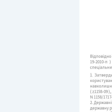
Відповідно 
19-2010-п 
спеціальни
1. Затвер
користува
навколишнь
( z1158-09 
N 1158/1717
2. Державн
державну р