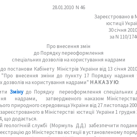
28.01.2010 N 46
Зареєстровано в М
юстиції 
30 січня
за N 11
Про внесення змін
до Порядку переоформлення
спеціальних дозволів на користування надрами
до постанови Кабінету Міністрів України від 13 січня 2010
) "Про внесення зміни до пункту 17 Порядку надання 
х дозволів на користування надрами"
Н А К А З У Ю
:
дити
Зміну
до Порядку переоформлення спеціальних д
ння надрами, затвердженого наказом Міністерст
ого природного середовища України від 27 листопада 2009
), зареєстрованого в Міністерстві юстиції України 1 грудня 
4, що додається.
ій геологічній службі (Мормуль Д.Д.) забезпечити поданн
еєстрацію до Міністерства юстиції в установленому поряд