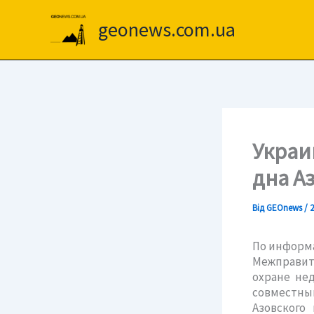
Перейти
до
geonews.com.ua
вмісту
Украи
дна А
Від
GEOnews
/
2
По информа
Межправит
охране нед
совместны
Азовского