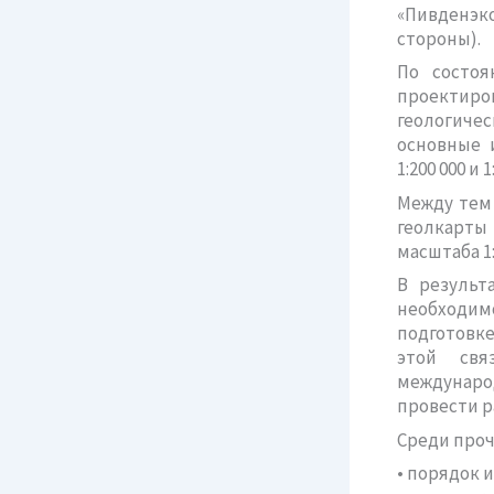
«Пивденэко
стороны).
По состоя
проектиро
геологиче
основные 
1:200 000 и 1
Между тем 
геолкарты
масштаба 1:
В результ
необходим
подготовке
этой свя
междунаро
провести р
Среди проч
• порядок 