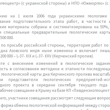
геоцентр» (с украинской стороны) и НПО «Южморгео» (с
нию на 1 июля 2006 года украинскими геологами
вание подготовительного этапа работ, в частности
ские материалы собраны и систематизированы на 50%,
и специальные предварительные геологические карт
:500 000.
по просьбе российской стороны, территория работ по
 дна Азовского моря ныне изменена и включает лишь
200 000 – L-37- XIX и L-37- XXV (Керченский пролив).
ате с внесением изменений в геологическое задани
ость в согласовании методики и этапности последующи
 геологической карты дна Керченского пролива масштаба 1
зи представители геологических предприятий-исп
дного проекта в середине сентября текущего года
абочее совещание в Крыму на базе КП «Пивденэкогеоцент
его, участники совещания рассмотрят следующие вопрос
и форма обмена геологической информацией между сторо