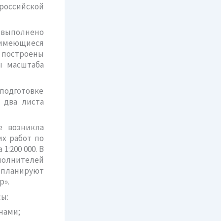
 российской
 выполнено
 имеющиеся
 построены
ы масштаба
 подготовке
 два листа
е возникла
х работ по
:200 000. В
олнителей
 планируют
р».
ы:
нами;