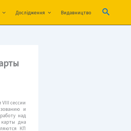
Пошук
Дослідження
Видавництво
карты
VIII сессии
ьзованию и
 работу над
 карты дна
вляются КП