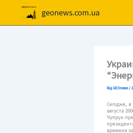
Перейти
до
geonews.com.ua
вмісту
Украи
“Энер
Від
GEOnews
/
2
Сегодня, в
августа 20
Чупрун пре
президента
времени за