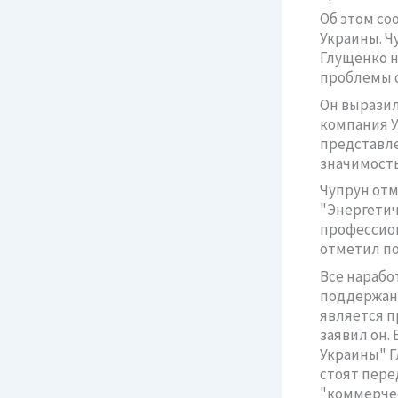
Об этом со
Украины. Ч
Глущенко н
проблемы о
Он выразил
компания У
представле
значимость
Чупрун отм
"Энергетич
профессион
отметил по
Все нарабо
поддержан
является п
заявил он.
Украины" Г
стоят пере
"коммерчес