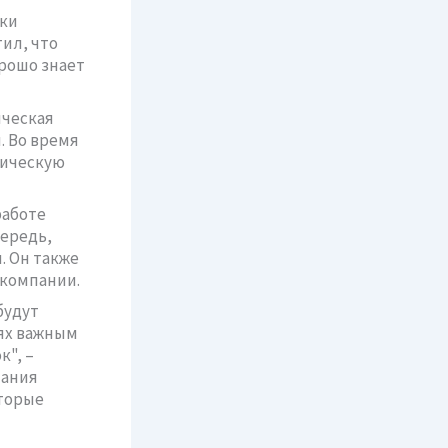
ики
ил, что
рошо знает
ическая
. Во время
гическую
работе
чередь,
. Он также
 компании.
будут
ях важным
", –
пания
оторые
м