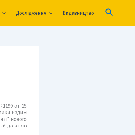
Пошук
Дослідження
Видавництво
”
№1199 от 15
етики Вадим
ины" нового
ый до этого