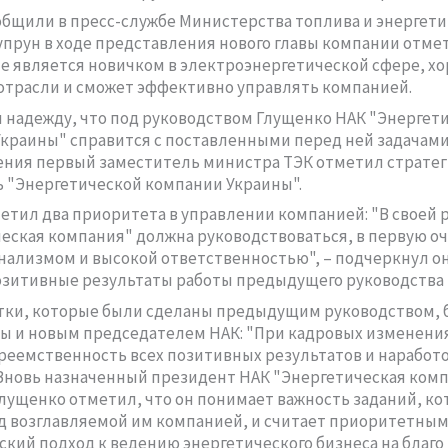
общили в пресс-службе Министерства топлива и энергет
упрун в ходе представления нового главы компании отмет
е является новичком в электроэнергетической сфере, хо
трасли и сможет эффективно управлять компанией.
 надежду, что под руководством Глущенко НАК "Энергет
краины" справится с поставленными перед ней задачами
ния первый заместитель министра ТЭК отметил страте
 "Энергетической компании Украины".
етил два приоритета в управлении компанией: "В своей 
еская компания" должна руководствоваться, в первую о
ализмом и высокой ответственностью", – подчеркнул он
зитивные результаты работы предыдущего руководства
тки, которые были сделаны предыдущим руководством, 
ы и новым председателем НАК: "При кадровых изменени
реемственность всех позитивных результатов и наработок
 Вновь назначенный президент НАК "Энергетическая ком
лущенко отметил, что он понимает важность заданий, к
д возглавляемой им компанией, и считает приоритетны
кий подход к ведению энергетического бизнеса на благо