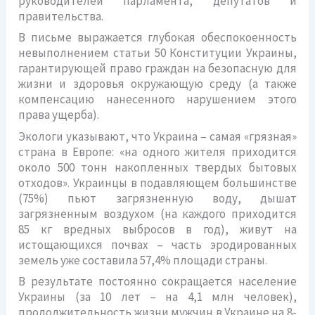
руководителей парламента, депутатов и
правительства.
В письме выражается глубокая обеспокоенность
невыполнением статьи 50 Конституции Украины,
гарантирующей право граждан на безопасную для
жизни и здоровья окружающую среду (а также
компенсацию нанесенного нарушением этого
права ущерба).
Экологи указывают, что Украина – самая «грязная»
страна в Европе: «на одного жителя приходится
около 500 тонн накопленных твердых бытовых
отходов». Украинцы в подавляющем большинстве
(75%) пьют загрязненную воду, дышат
загрязненным воздухом (на каждого приходится
85 кг вредных выбросов в год), живут на
истощающихся почвах – часть эродированных
земель уже составила 57,4% площади страны.
В результате постоянно сокращается население
Украины (за 10 лет – на 4,1 млн человек),
продолжительность жизни мужчин в Украине на 8-