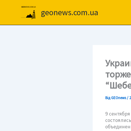
Перейти
до
geonews.com.ua
вмісту
Украи
торже
“Шебе
Від
GEOnews
/
2
9 сентября
состояли
объединени