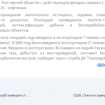
 Полтавской областях с действующим фондом скважин 1 
 15 – нефтяные.
торождения значительно истощены, годовые пла
тся досрочно, благодаря проведению геолого-те
тий, интенсификации добычи и бесперебойн
ющих объектов.
ачала текущего года введены в эксплуатацию 7 газовых с
ажин). В 2005 году было введено в эксплуатацию 17 газов
ная. Введено в эксплуатацию 36 скважин из недействую
ем газа, добытого из месторождений, составил бо
кубических метров, сообщает пресс-служба ДК "Укргаздо
GEO
Украина. Сергей Тулуб намерен строить новые шахты