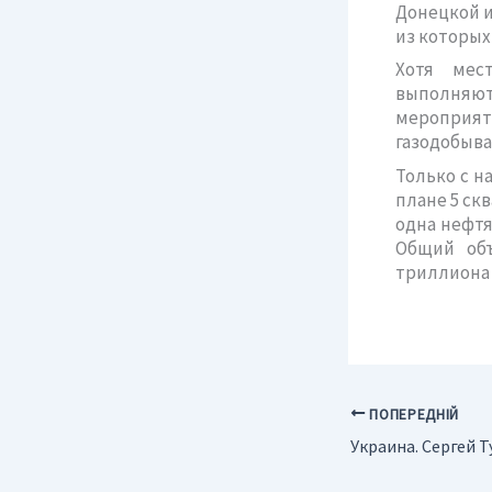
Донецкой и
из которых
Хотя мес
выполняю
мероприя
газодобыва
Только с н
плане 5 скв
одна нефтя
Общий объ
триллиона 
ПОПЕРЕДНІЙ