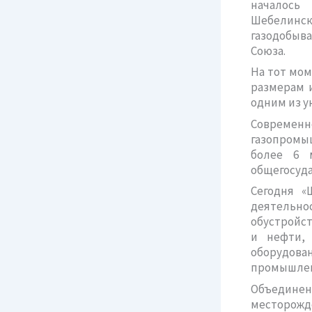
началось
Шебелинск
газодобыва
Союза.
На тот мом
размерам и
одним из у
Современн
газопромы
более 6 
общегосуд
Сегодня «
деятельно
обустройст
и нефти, 
оборудован
промышлен
Объединен
месторожд