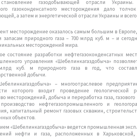
 становление газодобывающей отрасли Украины.
ого газоконденсатного месторождения дало толчо
ющей, а затем и энергетической отрасли Украины и всего
ент месторождение оказалось самым большим в Европе,
 запасам природного газа – 700 млрд куб. м – и сегод
никальных месторождений мира.
ое состояние разработки нефтегазоконденсатных мес
шленного управления «Шебелинкагаздобыча» позволяе
млрд куб. м природного газа в год, что составл
арственной добычи.
Шебелинкагаздобыча» – многоотраслевое предприяти
сти которого входит проведение геологической 
во месторождений, добыча и переработка газа, газового
производство нефтегазопромышленного и геологора
ия, капитальный ремонт газовых скважин, строительс
ных объектов.
ием «Шебелинкагаздобыча» ведется промышленная экспл
ений нефти и газа, расположенных в Харьковской, 