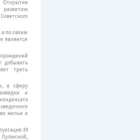
 Открытие
к развитию
 Советского
 а по своим
ня является
торождений
т добывать
яет треть
е, в сферу
разведки и
 конденсата
зведочного
тво жилья и
уатация 39
Луганской,