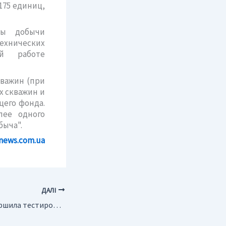
175 единиц,
ны добычи
хнических
ой работе
кважин (при
ых скважин и
щего фонда.
лее одного
быча".
news.com.ua
ДАЛІ
США. Chevron завершила тестирование самой глубокой скважины в Мексиканском заливе