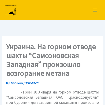
Перейти
до
вмісту
Украина. На горном отводе
шахты “Самсоновская
Западная” произошло
возгорание метана
Від
GEOnews
/
2005-02-02
Утром 30 января на горном отводе шахты
"Самсоновская Западная" ОАО "Краснодонуголь"
при бурении дегазационной скважины произошло