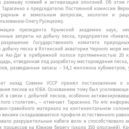
к размыву пляжей и активизации оползней. Об этом г
 Тарасенко к председателю Постоянной комиссии Верх
грарным и земельным вопросам, экологии и раци
льзованию Олегу Русецкому.
мации президента Крымской академии наук, не
енные запреты на добычу песка, предприятие «Киевги
разрешение Государственного комитета природны
 добычу песка в Ялтинской акватории Черного моря м
 и Аю-Даг в прибрежной полосе протяженностью 20 к
адь, отведенная под разработку месторождения песка,
аров, разведанные запасы – 54,2 миллиона кубометров,
лет назад Совмин УССР принял постановление о з
ания песков на ЮБК. Основанием тому был усиливающи
 в связи с добычей песков, особенно активизировавш
лого столетия», – отмечает Тарасенко. По его информ
чано-гравийного материала на континентальном склоне
веками складывавшегося профиля естественного равно
овало разрушительные набеги волн и способствовало а
 процессов на Южном берегу (около 350 оползней). Кр