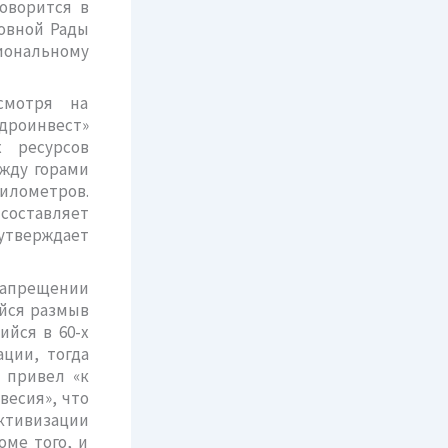
оворится в
овной Рады
ональному
смотря на
дроинвест»
х ресурсов
ежду горами
илометров.
 составляет
 утверждает
апрещении
йся размыв
ийся в 60-х
ации, тогда
 привел «к
весия», что
ктивизации
оме того, и