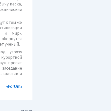
ычу песка,
хнические
ут к тем же
ктивизации
я и мир».
обернутся
т ученый.
од угрозу
 курортной
аук просит
 заседание
 экологии и
«ForUm»
ДАЛІ