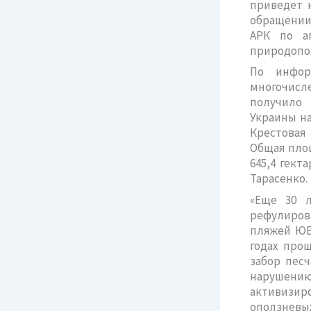
приведет 
обращении
АРК по а
природопо
По инфор
многочисл
получило 
Украины на
Крестовая
Общая площ
645,4 гект
Тарасенко.
«Еще 30 
рефулиров
пляжей ЮБК
годах прош
забор пес
нарушению 
активизир
оползневых