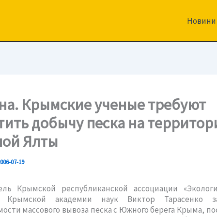
Новини
на. Крымские ученые требуют
тить добычу песка на территор
ой Ялты
006-07-19
ель Крымской республиканской ассоциации «Эколог
т Крымской академии наук Виктор Тарасенко з
ости массового вывоза песка с Южного берега Крыма, по