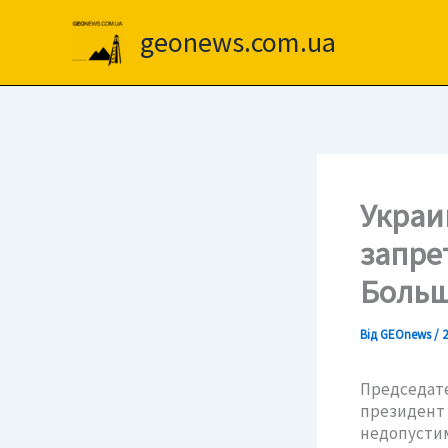
Перейти
до
geonews.com.ua
вмісту
Украи
запре
Больш
Від
GEOnews
/
2
Председат
президен
недопустим