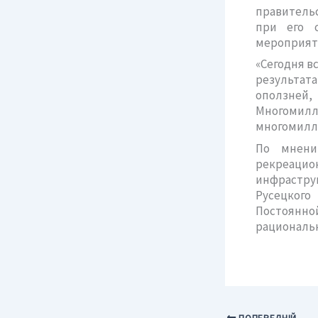
правитель
при его 
мероприяти
«Сегодня в
результат
оползней
Многомил
многомилл
По мнени
рекреацио
инфрастру
Русецкого
Постоянной
рациональ
ПОПЕРЕДНІЙ