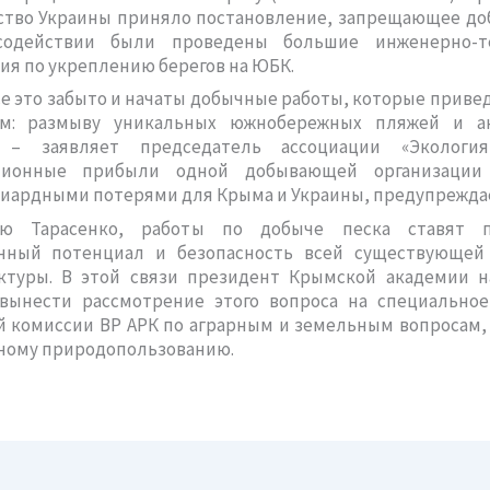
ство Украины приняло постановление, запрещающее доб
содействии были проведены большие инженерно-те
я по укреплению берегов на ЮБК.
се это забыто и начаты добычные работы, которые привед
ам: размыву уникальных южнобережных пляжей и а
, – заявляет председатель ассоциации «Экологи
лионные прибыли одной добывающей организации 
иардными потерями для Крыма и Украины, предупреждае
ю Тарасенко, работы по добыче песка ставят п
нный потенциал и безопасность всей существующей
ктуры. В этой связи президент Крымской академии н
 вынести рассмотрение этого вопроса на специальное
 комиссии ВР АРК по аграрным и земельным вопросам,
ному природопользованию.