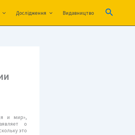
Пошук
Дослідження
Видавництво
ии
ия и мир»,
аявляет о
скольку это