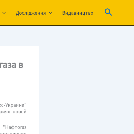
Пошук
Дослідження
Видавництво
газа в
кс-Украина"
овиях новой
 "Нафтогаз
управления