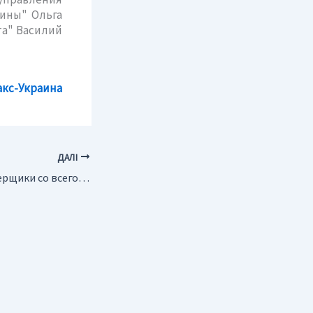
ины" Ольга
та" Василий
кс-Украина
ДАЛІ
Россия. Физики-ядерщики со всего мира откроют для Югры новые перспективы в геологии