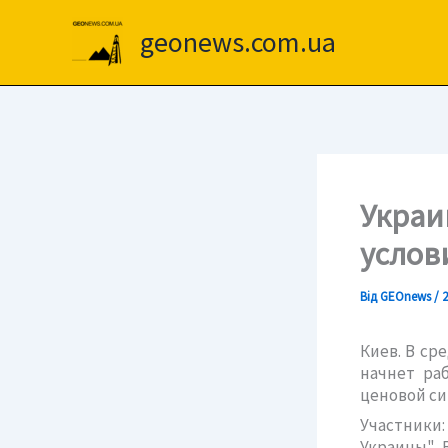
Перейти
до
geonews.com.ua
вмісту
Украин
услов
Від
GEOnews
/
2
Киев. В ср
начнет раб
ценовой си
Участники
Украины" 