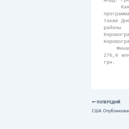
млрд. гр
Как соо
программ
также Дн
районы 
Кировог
Кировогр
Финансир
276,8 мл
грн.
ПОПЕРЕДНІЙ