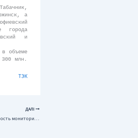
абачник,
ржинск, а
офиевский
е города
овский и
 в объеме
 300 млн.
ТЭК
ДАЛІ
Россия. Необходимость мониторинга геоэкологических процессов в Москве