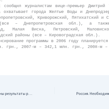
н.
бщил журналистам вице-премьер Дмитрий Т
а охватывает города Желтые Воды и Днепродзе
епропетровский, Криворожский, Пятихатский и С
(все – Днепропетровская обл.), а такж
рад, Малая Виска, Петровский, Маловиск
адский районы (все – Кировоградская обл.).
ование программы в 2006 году планируется
н. грн., 2007-м – 342,1 млн. грн., 2008-м –
США. Опубликованы результаты разведочного бурения на месторождении Pebble