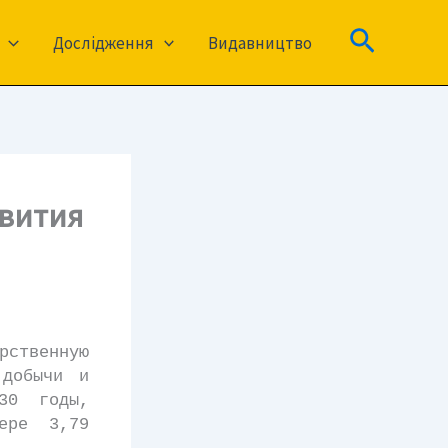
Пошук
Дослідження
Видавництво
звития
рственную
 добычи и
30 годы,
мере 3,79