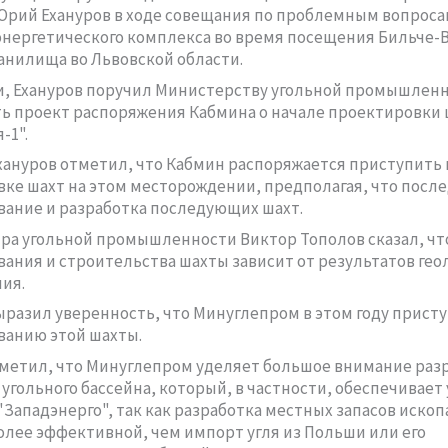
рий Ехануров в ходе совещания по проблемным вопроса
нергетического комплекса во время посещения Бильче-
ранилища во Львовской области.
и, Ехануров поручил Министерству угольной промышлен
ь проект распоряжения Кабмина о начале проектировки
-1".
хануров отметил, что Кабмин распоряжается приступить 
ке шахт на этом месторождении, предполагая, что после
ание и разработка последующих шахт.
тра угольной промышленности Виктор Тополов сказал, чт
ания и строительства шахты зависит от результатов гео
ия.
ыразил уверенность, что Минуглепром в этом году присту
анию этой шахты.
метил, что Минуглепром уделяет большое внимание раз
 угольного бассейна, который, в частности, обеспечивает
Западэнерго", так как разработка местных запасов иско
олее эффективной, чем импорт угля из Польши или его