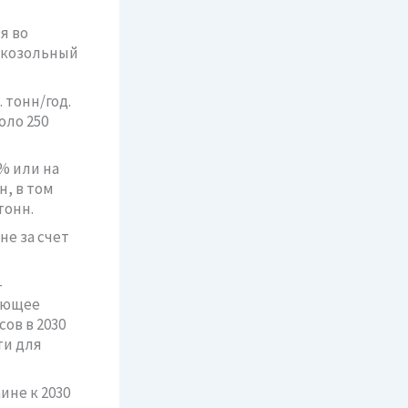
я во
окозольный
 тонн/год.
оло 250
8% или на
н, в том
тонн.
не за счет
-
дующее
ов в 2030
ти для
ине к 2030