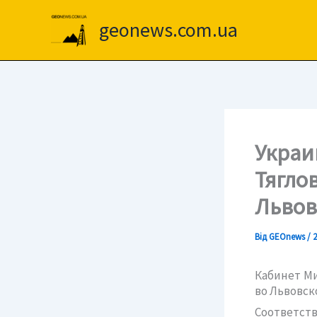
Перейти
до
geonews.com.ua
вмісту
Украи
Тягло
Льво
Від
GEOnews
/
2
Кабинет Ми
во Львовск
Соответст