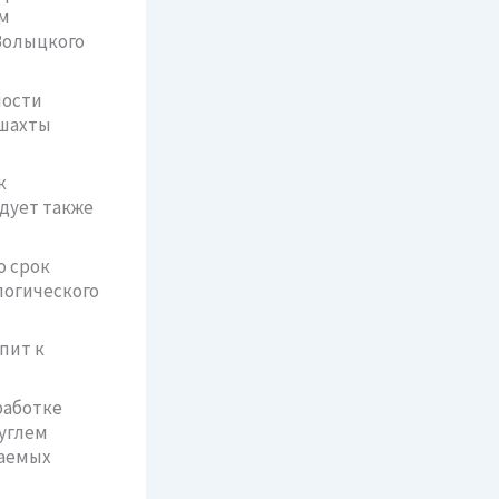
м
Волыцкого
ности
 шахты
к
дует также
о срок
логического
пит к
работке
 углем
паемых