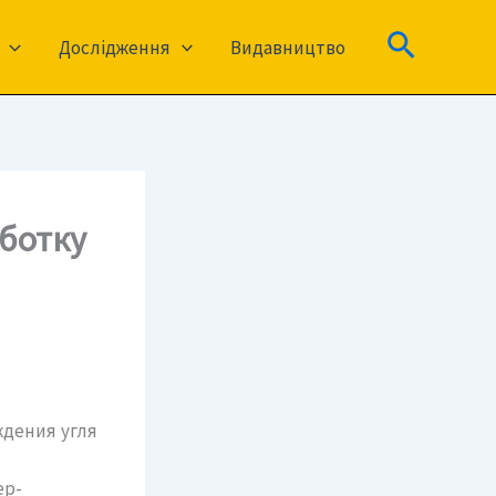
Пошук
Дослідження
Видавництво
ботку
ждения угля
ер-