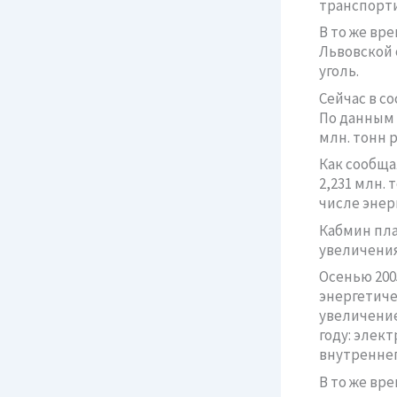
транспорти
В то же вр
Львовской 
уголь.
Сейчас в с
По данным 
млн. тонн 
Как сообщал
2,231 млн. 
числе энерг
Кабмин пла
увеличения
Осенью 200
энергетиче
увеличение
году: элект
внутреннего
В то же вр