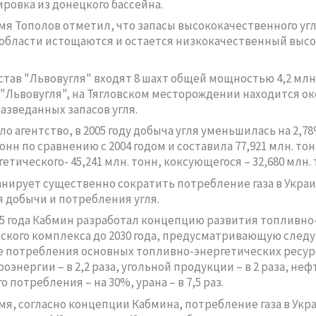
ровка из донецкого бассейна.
емя Тополов отметил, что запасы высококачественного угл
области истощаются и остается низкокачественный выс
остав "Львовугля" входят 8 шахт общей мощностью 4,2 млн.
"Львовугля", на Тягловском месторождении находится ок
разведанных запасов угля.
о агентство, в 2005 году добыча угля уменьшилась на 2,7
тонн по сравнению с 2004 годом и составила 77,921 млн. тон
етического- 45,241 млн. тонн, коксующегося – 32,680 млн. 
нирует существенно сократить потребление газа в Украи
 добычи и потребления угля.
5 года Кабмин разработал концепцию развития топливно
ского комплекса до 2030 года, предусматривающую сле
 потребления основных топливно-энергетических ресурс
роэнергии – в 2,2 раза, угольной продукции – в 2 раза, неф
 потребления – на 30%, урана – в 7,5 раз.
емя, согласно концепции Кабмина, потребление газа в Укра