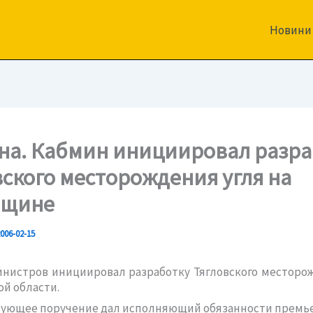
Новини
на. Кабмин инициировал разра
вского месторождения угля на
вщине
006-02-15
нистров инициировал разработку Тягловского месторо
ой области.
вующее поручение дал исполняющий обязанности премь