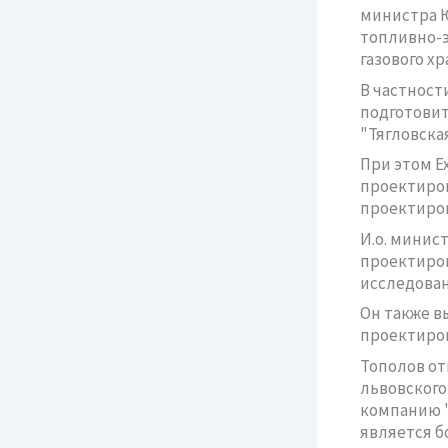
министра Ю
топливно-э
газового х
В частност
подготовит
"Тягловская
При этом Е
проектиров
проектиров
И.о. минис
проектиров
исследован
Он также в
проектиров
Тополов от
львовского
компанию "
является б