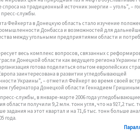
 спроса на традиционный источник энергии – уголь", – го
пресс-службы.
та Фейкерта в Донецкую область стало изучение положе
ромышленности Донбасса и возможностей для дальнейш
ества между угольными предприятиями области и потре
ресует весь комплекс вопросов, связанных с реформир
трасли Донецкой области как ведущего региона Украины 
 организация готова поделиться опытом европейских стра
вропа заинтересована в развитии угледобывающей
ости Украины", – отметил Фейкерт во время своей встр
ем губернатора Донецкой области Геннадием Гришиным
пресс-службы, в январе-марте 2006 года угледобывающие
 области получили 9,2 млн. тонн угля, что на 927,2 тыс. 
е задания на этот квартал и на 71,6 тыс. тонн больше ан
5 года.
Парал