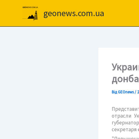
Перейти
до
geonews.com.ua
вмісту
Украи
донба
Від
GEOnews
/
2
Представи
отрасли Ук
губернатор
секретаря 
"Повышение