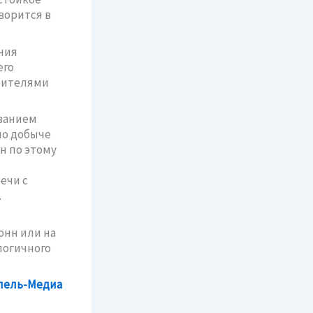
ворится в
ния
его
бителями
ованием
по добыче
н по этому
ечи с
.
тонн или на
алогичного
лель-Медиа