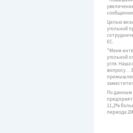
увеличение
сообщении 
Целью визи
угольной п
сотруднич
ЕС.
"Меня инте
угольной о
угля. Наша
вопросу… Е
промышленн
заместител
По данным 
предприятия
11,2% больш
периода 200