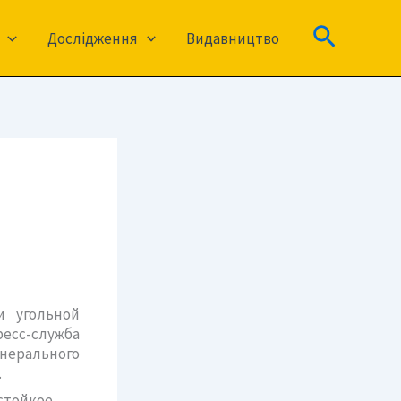
Пошук
Дослідження
Видавництво
и угольной
ресс-служба
енерального
.
стойкое