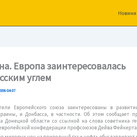
Новини
на. Европа заинтересовалась
сским углем
006-04-07
тели Европейского союза заинтересованы в развити
раины, и Донбасса, в частности. Об этом сообщает п
а Донецкой области со ссылкой на слова советника г
европейской конфедерации профсоюзов Дейва Фейкерта
 мировых цен на природный газ и нефть обуславливает 