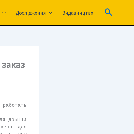
Пошук
Дослідження
Видавництво
 заказ
 работать
ля добычи
жена для