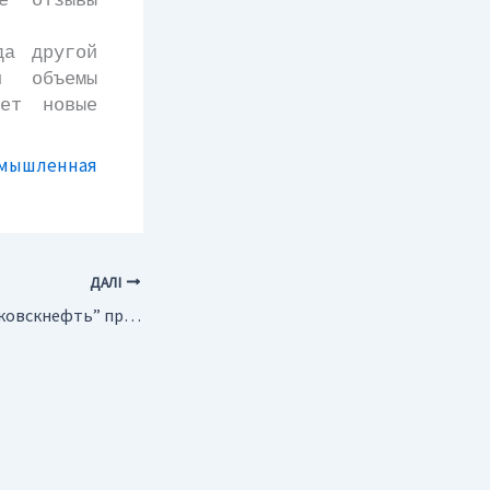
е отзывы
а другой
и объемы
ает новые
омышленная
ДАЛІ
Россия. “Муравленковскнефть” проводит мероприятия по оптимизации нефтедобычи