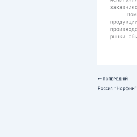
испытан
заказчик
Помимо 
продукц
производ
рынки сб
ПОПЕРЕДНІЙ