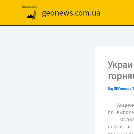
Перейти
до
geonews.com.ua
вмісту
Украи
горня
Від
GEOnews
/
2
Акционер
по выпол
Освоено 
нефти и