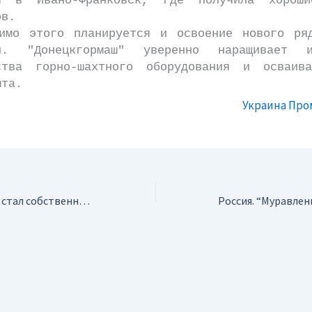
ия в Ивано-Франковск, где получила хороши
ов.
этого планируется и освоение нового ряд
ии. "Донецкгормаш" уверенно наращивает 
ства горно-шахтного оборудования и осваив
ыта.
Украина Пр
Россия. “Норфин” стал собственником изумрудно-бериллового комплекса