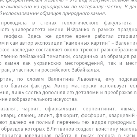
е выполнено из однородных по материалу частиц. В да
об использовании образцов природного камня.
проходила в стенах геологического факультета 
ного университета имени И.Франко в рамках праздно
 геофака. Здесь же долгое время работал старш
м и сам автор экспозиции “каменных картин” – Валенти
ское наследие составляет около трехсот разнообразн
твенно пейзажной тематики, созданных из образцов ра
о камня как украинских месторождений, так и мес
тран, в частности российского Забайкалья.
ртин, по словам Валентина Львовича, ему подска
 его багатая фактура. Автор мастерски использует ес
мня, лишь слегка дополняя его деталями и преображая 
ие изобразительного искусства.
азальт, чароит, офиокальцит, серпентинит, яшма,
 кварц, сланец, аплит, флюорит, фосфорит, кварцевый 
 вот далеко не полный перечень тех видов природных 
образцов которых В.Литвинов создает воистину малень
спорится ювелирная работа в руках геолога в часы