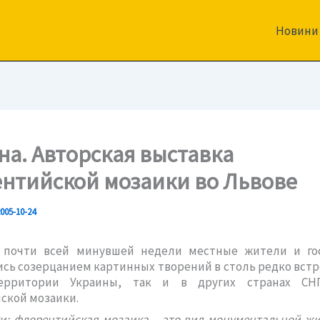
Новини
на. Авторская выставка
нтийской мозаики во Львове
005-10-24
 почти всей минувшей недели местные жители и го
сь созерцанием картинных творений в столь редко вс
ерритории Украины, так и в других странах СНГ
ской мозаики.
и: флорентийская мозаика – это вид монументальной жи