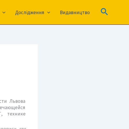
Пошук
Дослідження
Видавництво
сти Львова
тречающейся
, технике
вописи, где