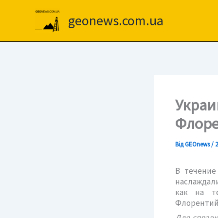
Перейти
до
geonews.com.ua
вмісту
Украи
Флоре
Від
GEOnews
/
2
В течение
наслаждали
как на т
Флорентий
Для справк