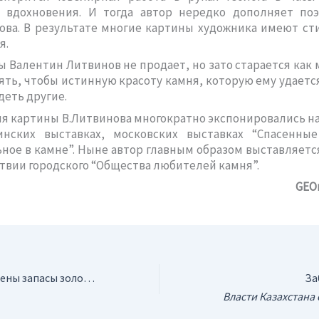
 вдохновения. И тогда автор нередко дополняет по
ова. В результате многие картины художника имеют с
я.
ы Валентин Литвинов не продает, но зато старается как
ять, чтобы истинную красоту камня, которую ему удаетс
деть другие.
мя картины В.Литвинова многократно экспонировались н
инских выставках, московских выставках “Спасенны
ное в камне”. Ныне автор главным образом выставляетс
твии городского “Общества любителей камня”.
GEO
Венесуэла. Увеличены запасы золоторудного месторождения Лас-Кристинас
За
Власти Казахстана стремятся усилить влия