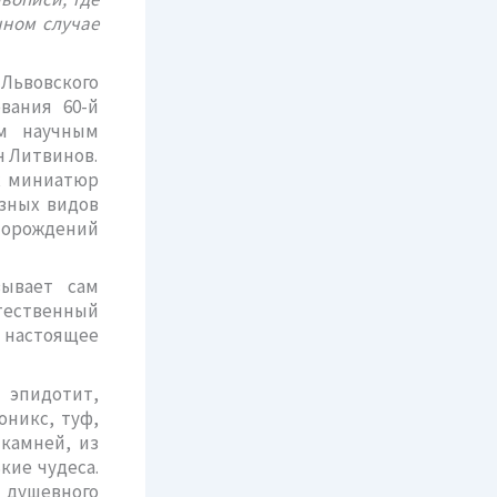
нном случае
Львовского
вания 60-й
им научным
н Литвинов.
ых миниатюр
зных видов
торождений
зывает сам
тественный
в настоящее
 эпидотит,
оникс, туф,
камней, из
кие чудеса.
 душевного