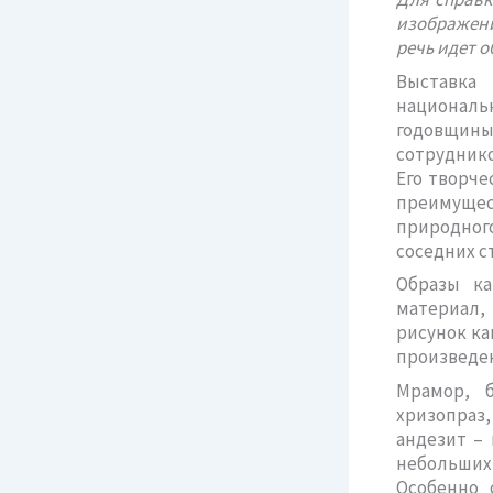
изображени
речь идет 
Выставка 
националь
годовщины
сотруднико
Его творче
преимущес
природног
соседних с
Образы ка
материал,
рисунок ка
произведен
Мрамор, б
хризопраз,
андезит –
небольших 
Особенно 