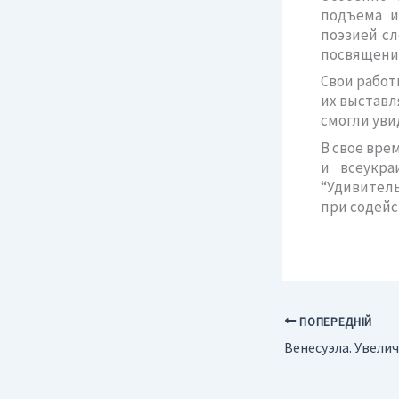
подъема и
поэзией сл
посвящени
Свои работ
их выставл
смогли уви
В свое вре
и всеукра
“Удивитель
при содейс
ПОПЕРЕДНІЙ