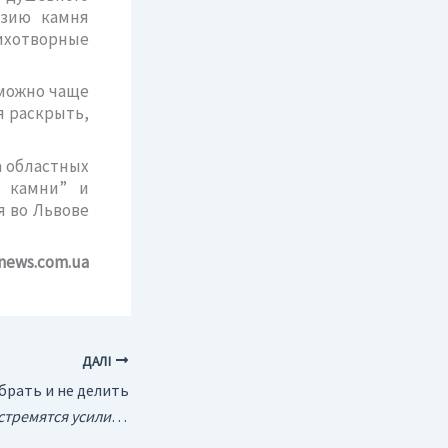
эзию камня
тихотворные
 можно чаще
я раскрыть,
а областных
е камни” и
я во Львове
news.com.ua
ДАЛІ
брать и не делить
ние на нефтяной сектор республики