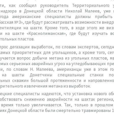
ти, как сообщил руководитель Территориального 
мнадзора в Донецкой области Николай Малеев, уже 
 года американские специалисты должны прибыть
сская № 3», где будут рассматривать возможности внед
ентиляции на шахте. Кроме того, в ходе этого же виз
и на шахте «Краснолиманская», где будут изучать в
угольных пластов.
прос дегазации выработок, по словам экспертов, сегод
амых приоритетных для угольщиков, а кроме того, се
учается вопрос добычи метана из угольных пластов, 
амых серьезных аварийных угроз на угледобывающих пр
ти, по словам Н. Малеева, американцы уже в этом г
 на шахты Донетчины специальные станки п
льных скважин большой протяженности и направленно
рительного извлечения метана из выработок.
ецкие специалисты надеются, что установка нового о
собствовать снижению аварийности на шахтах региона,
 время только увеличивается. Так, только в прошлом
ях Донецкой области были смертельно травмированы 1