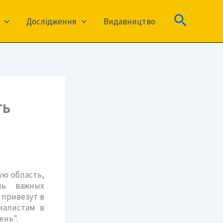
Пошук
Дослідження
Видавництво
ть
ую область,
нь важных
 привезут в
иалистам в
ень".