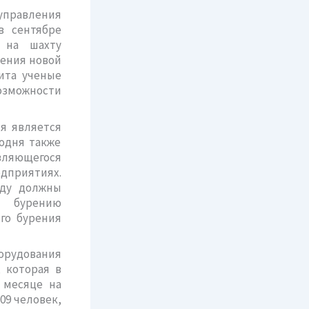
управления
в сентябре
 на шахту
рения новой
ита ученые
озможности
ня является
годня также
являющегося
едприятиях.
оду должны
о бурению
го бурения
борудования
 которая в
 месяце на
09 человек,