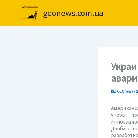
Перейти
до
geonews.com.ua
вмісту
Украи
авари
Від
GEOnews
/
2
Американск
чтобы по
инновацион
Донбасс н
разработке