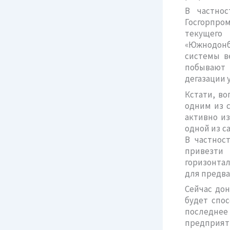
В частнос
Госгорпро
текущего
«Южнодонба
системы в
побывают 
дегазации 
Кстати, во
одним из с
активно из
одной из с
В частнос
привезти
горизонта
для предва
Сейчас дон
будет спо
последнее
предприяти