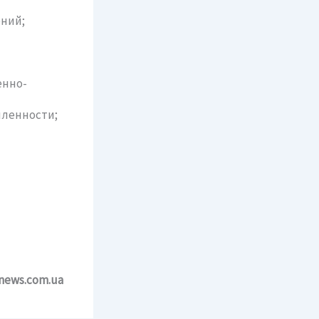
ений;
енно-
шленности;
news.com.ua