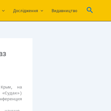
Пошук
Дослідження
Видавництво
аз
рым, на
 «Судак»)
нференция