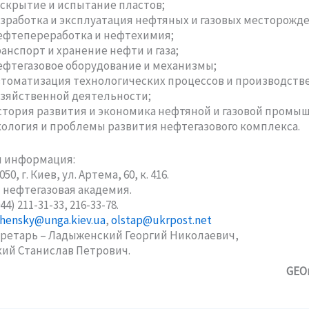
скрытие и испытание пластов;
зработка и эксплуатация нефтяных и газовых месторожд
ефтепереработка и нефтехимия;
анспорт и хранение нефти и газа;
фтегазовое оборудование и механизмы;
томатизация технологических процессов и производств
зяйственной деятельности;
тория развития и экономика нефтяной и газовой промы
ология и проблемы развития нефтегазового комплекса.
я информация:
50, г. Киев, ул. Артема, 60, к. 416.
 нефтегазовая академия.
4) 211-31-33, 216-33-78.
zhensky@unga.kiev.ua
,
olstap@ukrpost.net
ретарь – Ладыженский Георгий Николаевич,
ий Станислав Петрович.
GEO