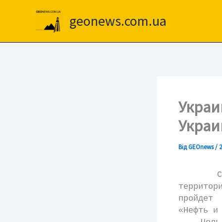
Перейти
до
geonews.com.ua
вмісту
Украи
Украи
Від
GEOnews
/
2
С 29 с
территор
пройдет 
«Нефть и