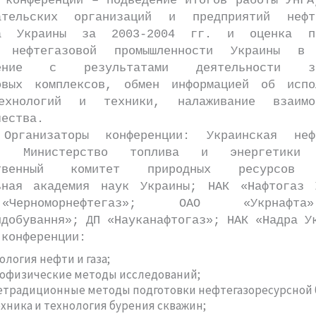
ференции – подведение итогов работы УНГА
ательских организаций и предприятий нефт
са Украины за 2003-2004 гг. и оценка пе
я нефтегазовой промышленности Украины в 
ление с результатами деятельности за
овых комплексов, обмен информацией об испо
ехнологий и техники, налаживание взаимов
чества.
заторы конференции: Украинская нефте
я; Министерство топлива и энергетики 
ственный комитет природных ресурсов 
ьная академия наук Украины; НАК «Нафтогаз 
Черноморнефтегаз»; ОАО «Укрнафт
идобування»; ДП «Науканафтогаз»; НАК «Надра У
 конференции:
ология нефти и газа;
еофизические методы исследований;
етрадиционные методы подготовки нефтегазоресурсной 
хника и технология бурения скважин;