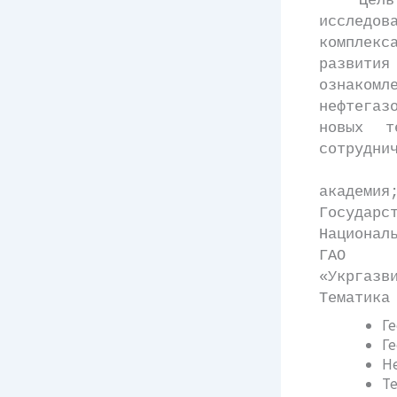
Цель кон
исследов
комплек
развити
ознаком
нефтегаз
новых т
сотрудни
Органи
академи
Государ
Национал
ГАО «
«Укргазв
Тематика
Ге
Г
Н
Те