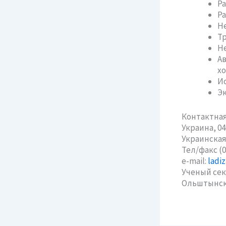
Ра
Ра
Н
Тр
Не
Ав
хо
Ис
Эк
Контактна
Украина, 040
Украинская
Тел/факс (04
e-mail:
ladi
Ученый сек
Ольштынск