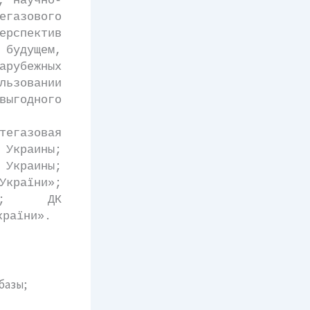
, научно-
егазового
рспектив
будущем,
рубежных
льзовании
ыгодного
газовая
Украины;
Украины;
України»;
а»; ДК
країни».
базы;