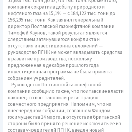
51,688 тыс. тонн до 32,773 тыс. тонн. Кроме этого,
компания сократила добычу природного и
нефтяного газа на 15,1% — с 184,122 тыс. тонн до
156,295 тыс. тонн. Как заявил генеральный
директор Полтавской газонефтяной компании
Тимофей Каунов, такой результат является
следствием затянувшегося конфликта и
отсутствия инвестиционных вложений —
руководство ПГНК не может вкладывать средства
в развитие производства, поскольку
предложенная в декабре прошлого года
инвестиционная программа не была принята
собранием учредителей.
Руководство Полтавской газонефтяной
компании сообщило также, что полтавские власти
наконец-то восстановили регистрацию
совместного предприятия. Напомним, что на
внеочередном собрании, созванном Фондом
госимущества 14 марта, в отсутствие британской
стороны было принято решение исключить ее из
состава учредителей ПГНК, введен новый