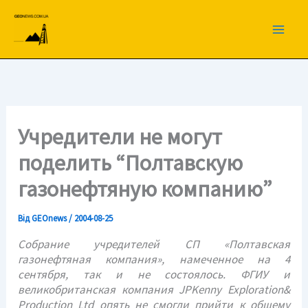
Перейти
до
вмісту
Учредители не могут
поделить “Полтавскую
газонефтяную компанию”
Від
GEOnews
/
2004-08-25
Собрание учредителей СП «Полтавская
газонефтяная компания», намеченное на 4
сентября, так и не состоялось. ФГИУ и
великобританская компания JPKenny Exploration&
Production Ltd опять не смогли прийти к общему