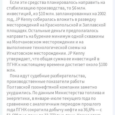
Если эти средства планировалось направить на
стабилизацию производства, то $6 млн.
инвестиций, из $10 млн. запланированных на 2002
год, JP Kenny собиралась вложить в разведку
месторождений на Краснопольской и Заплавской
площадях. Остальные деньги предполагалось
направить на бурение минимум одной скважины
на Молчановском месторождении и на
выполнение технологической схемы на
Игнатовском месторождении. JP Kenny
утверждает, что общая сумма ее инвестиций в
ПГНК к настоящему времени достигает около $100
млн.
Пока идут судебные разбирательства,
производственные показатели работы
Полтавской газонефтяной компании заметно
ухудшились. По данным Министерства топлива и
энергетики, в январе-июле текущего года по
сравнению с аналогичным периодом прошлого
года ПГНК сократила добычу нефти на 36,6% — с