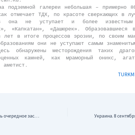
stan.Ru.
одземной галереи небольшая – примерно 80
как отмечает ТДХ, по красоте сверкающих в лу
ов она не уступает и более известным
к», «Капкатан», «Дашюрек». Образовавшиеся 
в лет в итоге процессов эрозии, по своим ма
образованиям они не уступают самым знамениты
десь обнаружены месторождения таких драго
оценных камней, как мраморный оникс, ага
, аметист.
TURKM
Россия. Состоялось очередное заседание областной конкурсно-аукционной комиссии