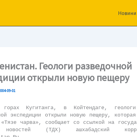
Новини
енистан. Геологи разведочной
диции открыли новую пещеру
004-09-01
х Кугитанга, в Койтендаге, геологи 
ной экспедиции открыли новую пещеру, которая
 «Тязе чарва», сообщает со ссылкой на госуда
 новостей (ТДХ) ашхабадский коррес