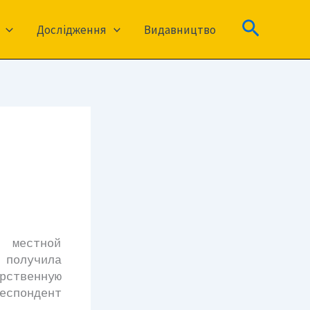
Пошук
Дослідження
Видавництво
местной
 получила
рственную
пондент