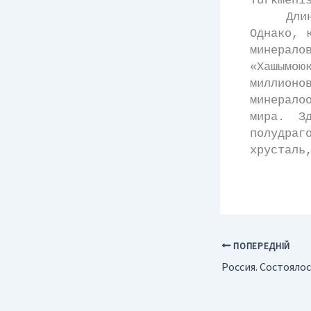
Turkmeni
Длина п
Однако, 
минерал
«Хашымою
миллионо
минерало
мира. З
полудраг
хрусталь
ПОПЕРЕДНІЙ