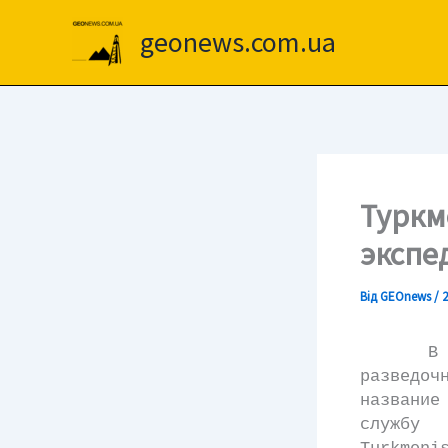
Перейти
до
geonews.com.ua
вмісту
Туркм
экспе
Від
GEOnews
/
2
В гора
разведоч
название
службу