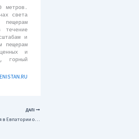
 метров.
чах света
 пещерам
в течение
сштабам и
м пещерам
ценных и
т, горный
ENISTAN.RU
ДАЛІ
Украина. 8 сентября в Евпатории откроется II Всеукраинская спартакиада