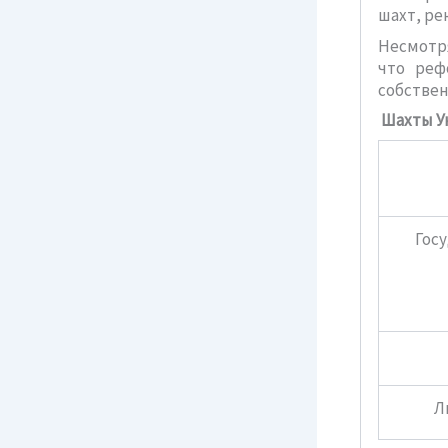
шахт, ре
Несмотря
что реф
собствен
Шахты У
Госу
Л