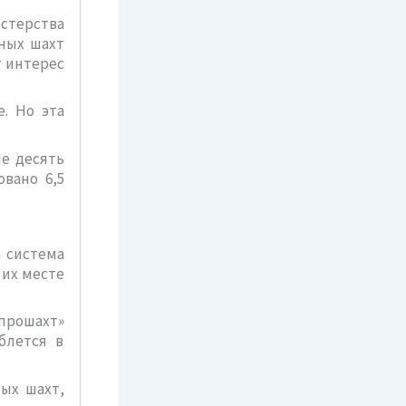
истерства
чных шахт
 интерес
. Но эта
ие десять
вано 6,5
а система
 их месте
прошахт»
блется в
ых шахт,