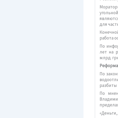
Моратори
угольной
являютс
для част
Конечно
работа о
По инфор
лет на 
млрд. гр
Реформа
По закон
водоотли
разбиты 
По мнен
Владими
пределах
«Деньги