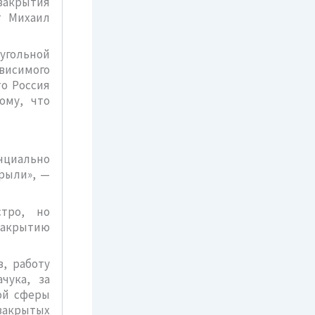
закрытия
т Михаил
угольной
висимого
о Россия
ому, что
нциально
рыли», —
тро, но
закрытию
, работу
чука, за
ой сферы
закрытых