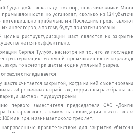
й будет действовать до тех пор, пока чиновники Мин
 промышленности не установят, сколько из 134 убыто
я потенциально прибыльными. Последние представляют
ных инвесторов, а потому будут приватизированы.
й целью реструктуризации шахт является их закрытие
существляется неэффективно.
мации Сергея Тулуба, несмотря на то, что за последн
реструктуризацию угольной промышленности израсходо
н., закрыто всего три шахты и один угольный разрез.
 отрасли откладывается
у шахта считается закрытой, когда на ней смонтирован
ва из заброшенных выработок, терриконы разобраны, на
парки, а шахтеры трудоустроены.
ию первого заместителя председателя ОАО «Донги
ра Гонтаревского, стоимость ликвидации шахты коле
 100 млн. грн. и занимает около трех лет.
, направленные правительством для закрытия убыточн