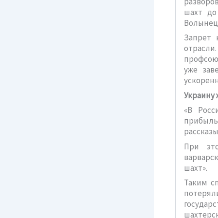
разворо
шахт до
Волынец,
Запрет 
отрасли
профсою
уже зав
ускорен
Украину 
«В Росс
прибыль
рассказы
При эт
варварс
шахт».
Таким с
потерял
государ
шахтерс