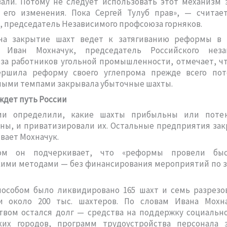
вали. Потому не следует использовать этот механизм 
 его изменения. Пока Сергей Тулуб прав», — считае
 председатель Независимого профсоюза горняков.
на закрытие шахт ведет к затягиванию реформы в 
. Иван Мохначук, председатель Российского неза
за работников угольной промышленности, отмечает, чт
ершила реформу своего углепрома прежде всего пот
ными темпами закрывала убыточные шахты.
ждет путь России
ии определили, какие шахты прибыльны или поте
ны, и приватизировали их. Остальные предприятия зак
вает Мохначук.
ом он подчеркивает, что «реформы провели быс
кими методами — без финансирования мероприятий по 
пособом было ликвидировано 165 шахт и семь разрезов
и около 200 тыс. шахтеров. По словам Ивана Мохна
ством остался долг — средства на поддержку социальн
ких городов, программ трудоустройства персонала 