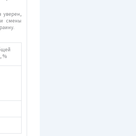
в уверен,
 и смены
раину.
бщей
, %