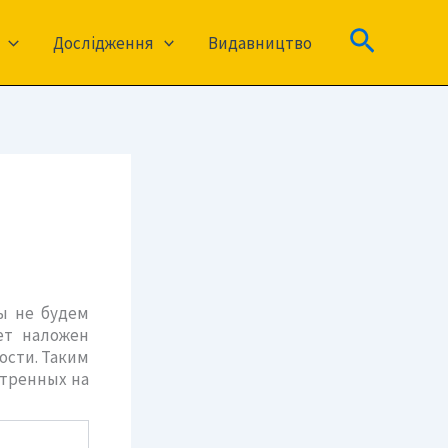
Пошук
Дослідження
Видавництво
ы не будем
ет наложен
ости. Таким
отренных на