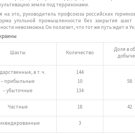
культивацию земли под терриконами.
 на это, руководитель профсоюза российских горняко
орма угольной промышленности без закрытия шахт
ности невозможна. Он полагает, что тот же путь ждет и Ук
краины
Доля в о
Шахты
Количество
добыче
дарственные, в т. ч.
144
58
– прибыльные
10
– убыточные
134
Частные
18
42
иквидированные
3