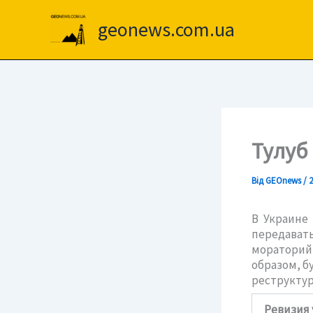
Перейти
до
geonews.com.ua
вмісту
Тулуб
Від
GEOnews
/
2
В Украине
передават
мораторий»
образом, б
реструктур
Ревизия