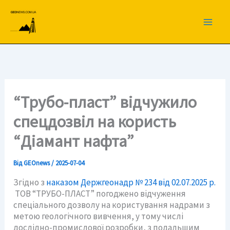
Перейти
до
вмісту
“Трубо-пласт” відчужило
спецдозвіл на користь
“Діамант нафта”
Від
GEOnews
/
2025-07-04
Згідно з
наказом Держгеонадр № 234 від 02.07.2025 р.
ТОВ “ТРУБО-ПЛАСТ” погоджено відчуження
спеціального дозволу на користування надрами з
метою геологічного вивчення, у тому числі
дослідно-промислової розробки, з подальшим