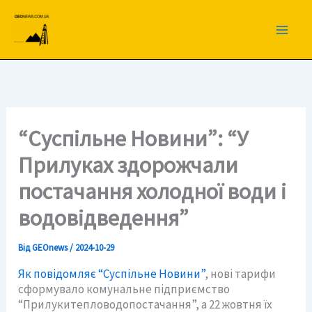
Перейти
до
вмісту
“Суспільне Новини”: “У
Прилуках здорожчали
постачання холодної води і
водовідведення”
Від
GEOnews
/
2024-10-29
Як повідомляє “Суспільне Новини”
, нові тарифи
сформувало комунальне підприємство
“Прилукитепловодопостачання”, а 22 жовтня їх