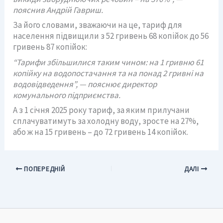
пояснив Андрій Гавриш.
За його словами, зважаючи на це, тариф для
населення підвищили з 52 гривень 68 копійок до 56
гривень 87 копійок:
“Тарифи збільшилися таким чином: на 1 гривню 61
копійку на водопостачання та на понад 2 гривні на
водовідведення”, — пояснює директор
комунального підприємства.
А з 1 січня 2025 року тариф, за яким прилучани
сплачуватимуть за холодну воду, зросте на 27%,
або ж на 15 гривень – до 72 гривень 14 копійок.
ПОПЕРЕДНІЙ
ДАЛІ