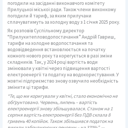
погодили на засіданні виконавчого комітету
Прилуцької міської ради. Також члени виконкому
погодили й тариф, за яким прилучани
сплачуватимуть за холодну воду з 1 січня 2025 року.
Як розповів Суспільному директор
“Прилукитепловодопостачання” Андрій Гавриш,
тарифи на холодне водопостачання та
водовідведення встановлюється на початку
кожного нового року та корегується в разі зміни
складників. Так, у 2024 році вартість води
змінювали у квітні через підвищення вартості
електроенергії та податку на водокористування. У
жовтні підприємство знову озвучило необхідність
змінити ці тарифи.
“Те, що ми коригували у квітні, стало економічно не
обґрунтовано. Червень, липень – вартість
електроенергії знову збільшувалася. Станом на 1
серпня вартість електроенергії без ПДВ склала 8
гривень 40 копійок. Також збільшився податок на
викиди забруднюючих речовин – на 370%”, —