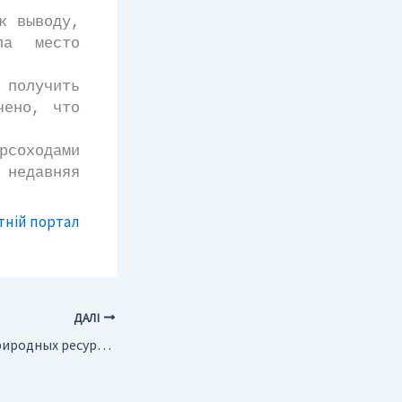
к выводу,
ла место
олучить
чено, что
рсоходами
едавняя
тній портал
ДАЛІ
Россия. В.Путин: природных ресурсов в России хватит на 45-50 лет