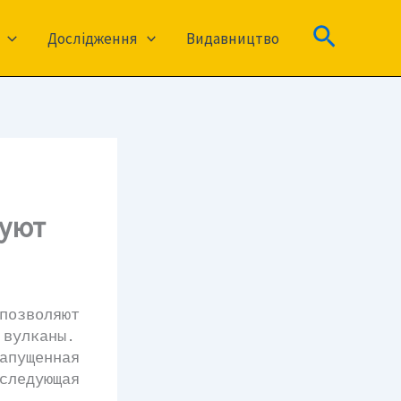
Пошук
Дослідження
Видавництво
вуют
зволяют
 вулканы.
ущенная
ледующая