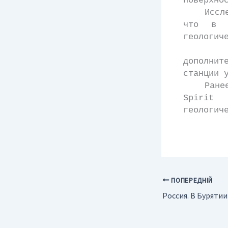
поверхно
Исследов
что в п
геологич
Для да
дополнит
станции 
Ранее в 
Spirit
геологич
ПОПЕРЕДНІЙ