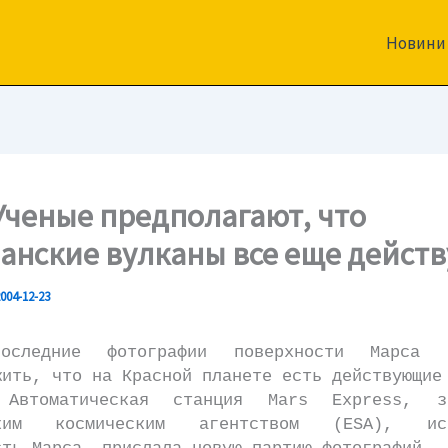
Новини
Ученые предполагают, что
анские вулканы все еще дейст
004-12-23
ние фотографии поверхности Марса по
жить, что на Красной планете есть действующие
тическая станция Mars Express, зап
ским космическим агентством (ESA), исс