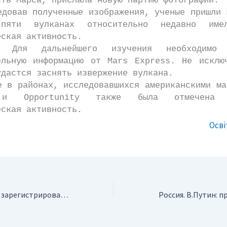
сть Марса, прислала новую партию фотографий.
ав полученные изображения, ученые пришли 
яти вулканах относительно недавно име
еская активность.
льнейшего изучения необходимо п
ельную информацию от Mars Express. Не исклю
удастся заснять извержение вулкана.
районах, исследовавшихся американскими ма
 и Opportunity также была отмечена н
еская активность.
Осві
Россия. В Бурятии зарегистрировано землетрясение