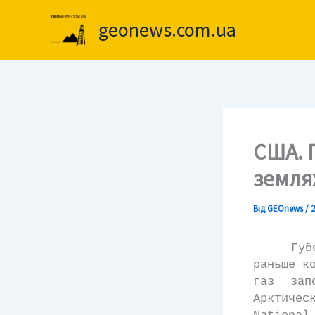
Перейти
до
geonews.com.ua
вмісту
США. 
земля
Від
GEOnews
/
2
Губерна
раньше к
газ зап
Арктичес