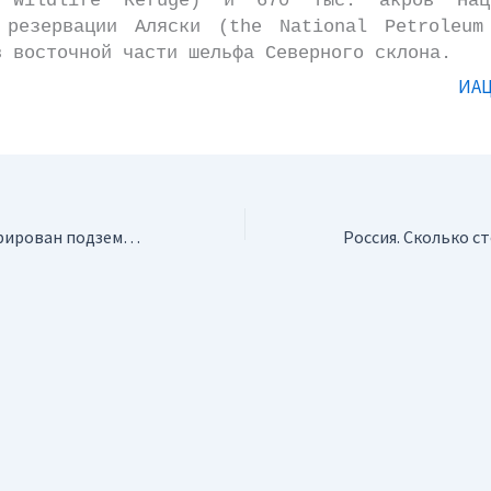
l Wildlife Refuge) и 670 тыс. акров Наци
 резервации Аляски (the National Petroleum
в восточной части шельфа Северного склона.
ИАЦ
Египет. Зарегистрирован подземный толчок в 7,2 балла