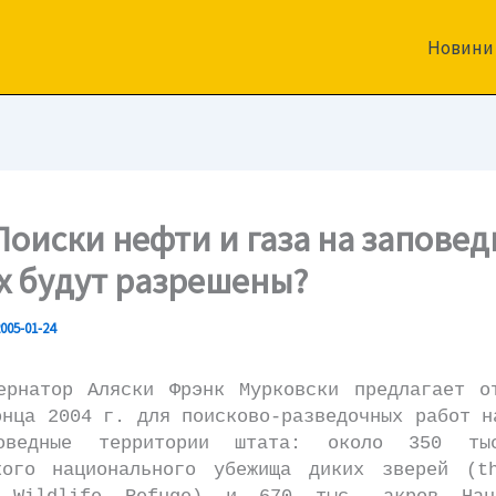
Новини
Поиски нефти и газа на запове
х будут разрешены?
005-01-24
тор Аляски Фрэнк Мурковски предлагает от
онца 2004 г. для поисково-разведочных работ н
оведные территории штата: около 350 ты
кого национального убежища диких зверей (t