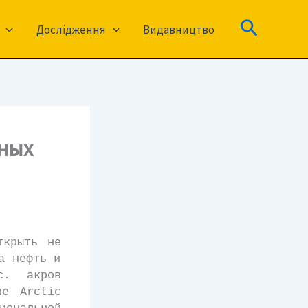
Пошук
Дослідження
Видавництво
дных
крыть не
а нефть и
с. акров
he Arctic