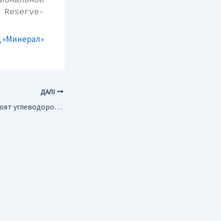
ональной
 Reserve-
 «Минерал»
ДАЛІ
Россия. Сколько стоят углеводородные запасы “Газпрома”?