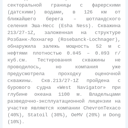
секторальной границы с фарерскими
(датскими) водами, в 126 км от
ближайшего берега – шотландского
селения Эша-Несс (Esha Ness). Скважина
213/27-1Z, заложенная на структуре
Розбанк-Лохнагер (Rosebanck-Lochnager),
обнаружила залежь мощность 52 м с
нефтями плотностью 0.845 – 0.893 г/
куб.см. Тестирования скважины не
проводилось, но компания уже
предусмотрела проходку оценочной
скважины. Скв.213/27-1Z пройдена с
бурового судна «West Navigator» при
глубине океана 1100 м. Владельцами
разведочно-эксплуатационной лицензии на
участке являются компании ChevronTexaco
(40%), Statoil (30%), OeMV (20%) и Dong
(10%).