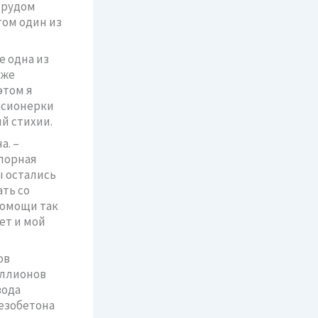
трудом
ом один из
е одна из
 же
этом я
енсионерки
й стихии.
а. –
дпорная
ы остались
ать со
помощи так
ет и мой
ов
иллионов
вода
езобетона