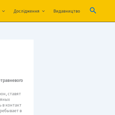
Пошук
Дослідження
Видавництво
травневого
он, ставят
ьяных
 в контакт
ребывает в