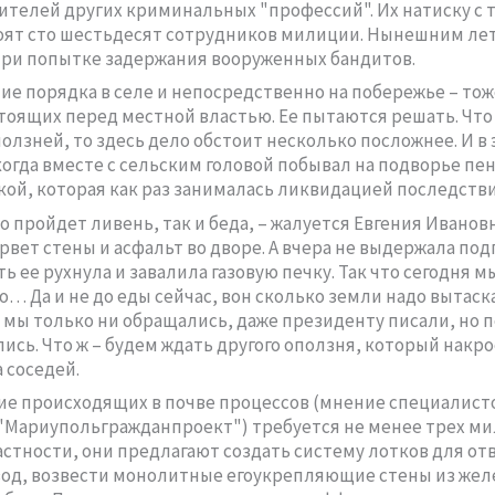
ителей других криминальных "профессий". Их натиску с 
ят сто шестьдесят сотрудников милиции. Нынешним лет
при попытке задержания вооруженных бандитов.
е порядка в селе и непосредственно на побережье – тож
тоящих перед местной властью. Ее пытаются решать. Что
ползней, то здесь дело обстоит несколько посложнее. И в 
когда вместе с сельским головой побывал на подворье п
кой, которая как раз занималась ликвидацией последстви
о пройдет ливень, так и беда, – жалуется Евгения Ивановн
рвет стены и асфальт во дворе. А вчера не выдержала по
ть ее рухнула и завалила газовую печку. Так что сегодня м
о… Да и не до еды сейчас, вон сколько земли надо вытаск
а мы только ни обращались, даже президенту писали, но 
лись. Что ж – будем ждать другого оползня, который накро
 соседей.
ие происходящих в почве процессов (мнение специалист
"Мариупольгражданпроект") требуется не менее трех м
частности, они предлагают создать систему лотков для от
од, возвести монолитные егоукрепляющие стены из жел