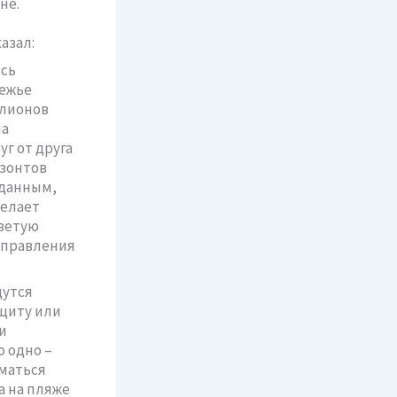
не.
азал:
ись
режье
ллионов
на
г от друга
изонтов
 данным,
желает
оветую
управления
дутся
ащиту или
и
о одно –
иматься
а на пляже