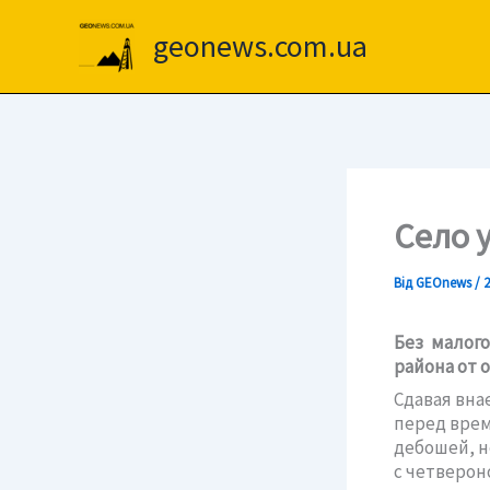
Перейти
до
geonews.com.ua
вмісту
Село 
Від
GEOnews
/
2
Без малог
района от 
Сдавая вна
перед врем
дебошей, н
с четверон