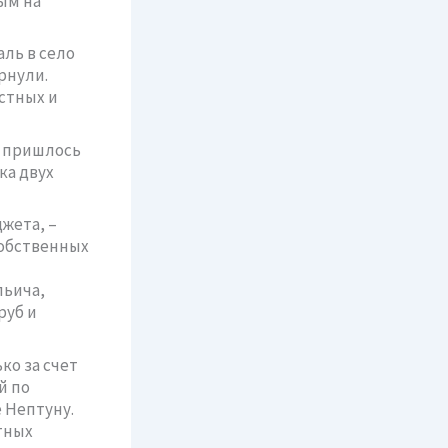
ым на
ль в село
рнули.
стных и
, пришлось
ка двух
жета, –
собственных
льича,
руб и
ко за счет
й по
 Нептуну.
тных