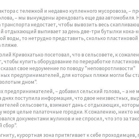
актора с тележкой и недавно купленного мусоровоза, – п
олова, – мы вынуждены арендовать еще два автомобиля. Н
 транспорта недостает, чтобы вывозить весь скапливаю
й отдыхающий выпивает за день две-три бутылки кока-
ой воды, то нетрудно представить, сколько пластиковой
а пляже.
олий Кривохатько посетовал, что в сельсовете, к сожале
г, чтобы купить оборудование по переработке пластиков
ысказал свое недоумение по поводу "неповоротливости"
ных предпринимателей, для которых пляжи могли бы ст
золотым дном".
х предпринимателей, – добавил сельский голова, – а не 
а днях поступила информация, что двое неизвестных, выд
вителей сельсовета, взимают дань с отдыхающих, котор
у моря целые палаточные городки. К сожалению, никто н
вался документами жуликов и не спросил, что это за так
 сбор".
гниту, курортная зона притягивает к себе проходимцев,