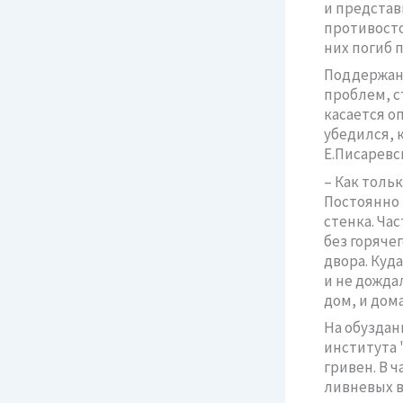
и представ
противосто
них погиб 
Поддержани
проблем, с
касается о
убедился, 
Е.Писаревс
– Как тольк
Постоянно 
стенка. Час
без горячег
двора. Куд
и не дожда
дом, и дома
На обуздан
института 
гривен. В 
ливневых в