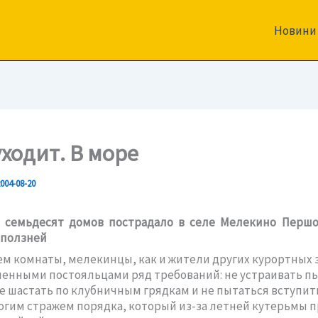
Новини
уходит. В море
004-08-20
о семьдесят домов пострадало в селе Мелекино Першо
оползней
ем комнаты, мелекинцы, как и жители других курортных з
енными постояльцами ряд требований: не устраивать п
е шастать по клубничным грядкам и не пытаться вступить
огим стражем порядка, который из-за летней кутерьмы п