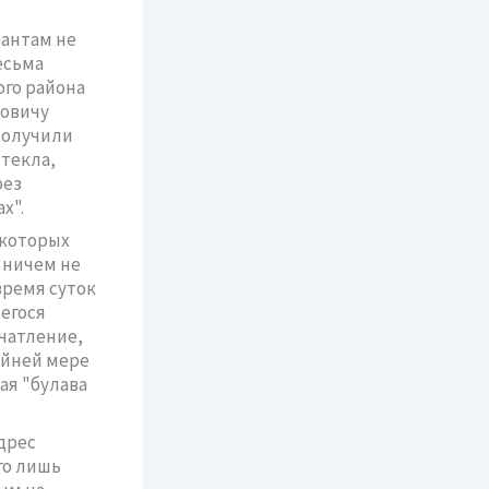
рантам не
есьма
го района
ловичу
получили
текла,
рез
х".
екоторых
о ничем не
время суток
егося
ечатление,
айней мере
ая "булава
дрес
го лишь