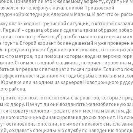
обное. Приведет ли это к желаемому эффекту, судить не м
связался по телефону с начальником Приазовской
ведочной экспедиции Алексеем Малым. И вот что он расск
вижу два выхода из кризисной ситуации, в которой оказал
 Первый – срезать обрыв и сделать таким образом побе
о для этого потребуется убрать без малого пятьдесят ми
 грунта. Второй вариант более дешевый и уже проверен 
Он предусматривает бурение цепи скважин, отстоящих дру
то-сто метров, при помощи которых вода из верхних гор
ижние. Стоимость одной скважины, по ориентировочным
баться в пределах пятнадцати тысяч гривен. Если кто по
в эффективности данного метода борьбы с оползнями, с
 Юрьевке или на одном из карьеров Новотроицкого рудо
ого района.
строить прогнозы относительно вариантов, которые при
 ко двору. Начнут ли они воздвигать железобетонную з
ся к совету геологов – решать им и местным властям. Да 
анного источника финансирования до сих пор нет. Но ясн
дут остановлены оползни, не имеет никакого смысла зан
ей, создавать специальную службу по наведению порядк