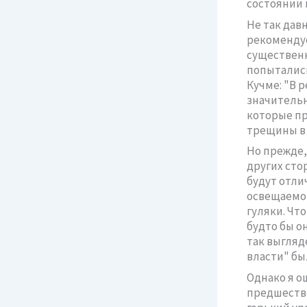
состоянии 
Не так дав
рекомендуе
существен
попытались
Кучме: "В 
значительн
которые пр
трещины в 
Но прежде,
других сто
будут отли
освещаемо
гуляки. Чт
будто бы о
так выгляд
власти" бы
Однако я о
предшестве