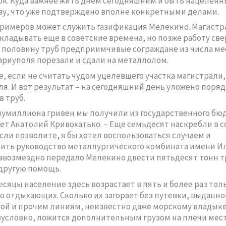
ок. Куда важнее жить днем сегодняшним и быть нацеленн
у, что уже подтверждено вполне конкретными делами.
римеров может служить газификация Мелекино. Магистра
кладывать еще в советские времена, но позже работу све
, половину труб предприимчивые сограждане из числа ме
риуполя порезали и сдали на металлолом.
е, если не считать чудом уцелевшего участка магистрали
уля. И вот результат – на сегодняшний день уложено поряд
 труб.
лумиллиона гривен мы получили из государственного бюд
ет Анатолий Кривохатько. – Еще семьдесят наскребли в 
Если позволите, я бы хотел воспользоваться случаем и
ить руководство металлургического комбината имени И
звозмездно передало Мелекино двести пятьдесят тонн т
другую помощь.
есяцы население здесь возрастает в пять и более раз толь
 отдыхающих. Сколько их загорает без путевки, выданно
й и прочим линиям, неизвестно даже морскому владыке
езусловно, ложится дополнительным грузом на плечи мес