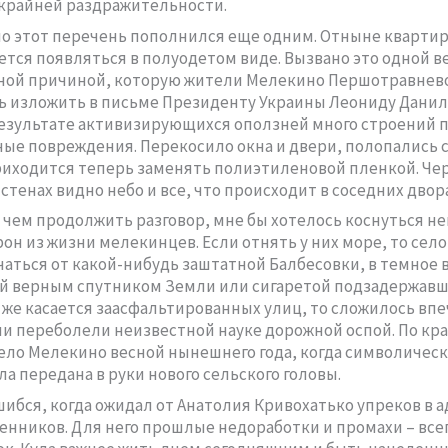
крайней раздражительности.
но этот перечень пополнился еще одним. Отныне кварти
тся появляться в полуодетом виде. Вызвано это одной в
ной причиной, которую жители Мелекино Першотравнево
 изложить в письме Президенту Украины Леониду Дани
результате активизирующихся оползней много строений 
ые повреждения. Перекосило окна и двери, полопались с
иходится теперь заменять полиэтиленовой пленкой. Че
стенах видно небо и все, что происходит в соседних двора
 чем продолжить разговор, мне бы хотелось коснуться н
рон из жизни мелекинцев. Если отнять у них море, то сел
чаться от какой-нибудь заштатной Балбесовки, в темное 
й верным спутником Земли или сигаретой подзадержавш
о же касается заасфальтированных улиц, то сложилось вп
ни переболели неизвестной науке дорожной оспой. По кр
ело Мелекино весной нынешнего года, когда символическ
ла передана в руки нового сельского головы.
шибся, когда ожидал от Анатолия Кривохатько упреков в а
нников. Для него прошлые недоработки и промахи – все