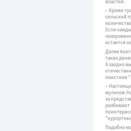
властей.
– Кроме тр
сельский г
количества
Если кажды
газированн
остается н
Далее Анат
таких дене
А заодно в
отечествен
поистине "
– Настоящи
жуликов. Н
за предста
разбивают 
поинтересо
"курортный
Подобно ма