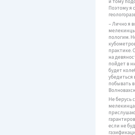
и тому под
Поэтому я 
геологораз
– Лично я 
мелекинцы.
пологим. Н
кубометров
практике. 
на девянос
пойдет в н
будет коле
убедиться 
побывать в
Волновахск
Не берусь 
мелекинцам
прислушают
гарантиров
если не бу
газификаци