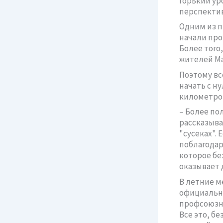
горький ур
перспектив
Одним из п
начали про
Более того
жителей Ма
Поэтому вс
начать с н
километров
– Более по
рассказыва
"сусеках". 
поблагодар
которое бе
оказывает 
В летние м
официально
профсоюзно
Все это, б