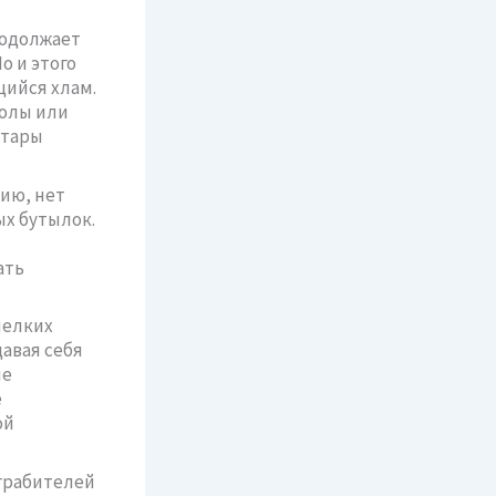
родолжает
о и этого
щийся хлам.
колы или
 тары
нию, нет
ых бутылок.
ать
мелких
авая себя
ые
е
ой
 грабителей