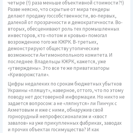
четыре (!) раза меньше объективной стоимости?!)
Разве неясно, что скрытые от мира тендеры
делают продажу госсобственности, во-первых,
далекой от прозрачности и демократичности. Во-
вторых, обесценивают роль тех промышленных
инвесторов, кто «потом и кровью» помогал
возрождению того же КЖРК. В-третьих,
демонстрируют обществу утопические
возможности Антимонопольного комитета. И
последнее. Владельцы КЖРК, кажется, уже
«утверждены». Это все те же приватизаторы
«Криворожстали».
Цифры недалеких по срокам бюджетных убытков
Украины «пляшут», наверное, оттого, что по этому
поводу нет достоверной информации. Но никто не
задается вопросом: а не «ляпнутся» ли Пинчук с
Ахметовым и иже с ними, обнаружив свой
горнорудный непрофессионализм и «хвост
завалов» на уже прикупленных фабриках, заводах
и прочих объектах госимущества? И как