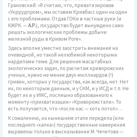
Грановский: «Я считаю, что, приватизировав
«Укррудпром», мы оставим Кривбасс один на один
с его проблемами. Отдав ГОКи в частные руки (и
КЖРК. —
А.Р.
), государство будет вынуждено само
решать экологические проблемы добычи
железной руды в Кривом Роге».
Здесь вполне уместно заострить внимание на
очевидной, но такой нелюбимой некоторыми
нардепами теме. Для решения масштабных
экологических задач, по расчетам криворожских
ученых, нужно не менее двух миллиардов (!)
гривен, которых у государства, как всегда, нет. Нет
их, по некоторым данным, и у СКМ, и у ИСД и т.п. Не
будет их и у ИМС, поспешно образованного к
моменту «прихватизации» «Криворожстали». То
есть получается, что «после нас — хоть потоп»…
К сожалению, на нынешнем этапе передела (или
последнего «хапка») государственные намерения
выражены только в высказывании М. Чечетова —