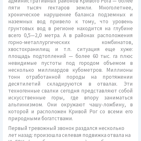
административных районов Кривого Рога — более
пяти тысяч гектаров земли. Многолетнее,
хроническое нарушение баланса подземных и
наземных вод привело к тому, что уровень
грунтовых вод в регионе находится на глубине
всего 0,5—2,0 метра. А в районах расположения
горно-металлургических комбинатов,
хвостохранилищ и т.п. ситуация еще хуже:
площадь подтоплений — более 60 тыс. га плюс
невидимые пустоты под городом объемом в
несколько миллиардов кубометров. Миллионы
тонн отработанной породы на протяжении
десятилетий складируются в отвалах. Эти
техногенные свалки сегодня представляют собой
искусственные горы, где впору заниматься
альпинизмом. Они окружают чашу-ложбину, в
которой и расположен Кривой Рог со всеми его
природными богатствами.
Первый тревожный звонок раздался несколько
лет назад: произошла селевая подвижка отвала на