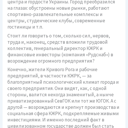
центра и гордости Украины. Город преобразился
на глазах: обустроены новые рынки, работают
спортивно-развлекательные комплексы и
центры, студенческие клубы, современные
гостиницы и т.п.
Стоит ли говорить о том, сколько сил, нервов,
труда и, наконец, средств вложили трудовой
коллектив, генеральный директор КЖРК и
финансовые инвесторы (компания «Рудснаб») в
возрождение огромного предприятия?
Конечно, жители Кривого Рога и рабочие
предприятий, в частности КЖРК, — за
благоприятный психологический климат города и
своего предприятия. Они видят, как, с одной
стороны, валится некогда знаменитый, а нынче
приватизированный СевГОК или тот же ЮГОК. А с
другой — возрождаются и крепнут производства и
социальная сфера КЖРК, подкрепляемые живыми
инвестициями. И именно последний факт в
цивилизованном государстве должен был стать