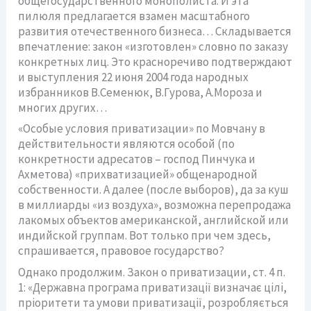
общегосударственного монополиста. И эта
пилюля предлагается взамен масштабного
развития отечественного бизнеса… Складывается
впечатление: закон «изготовлен» словно по заказу
конкретных лиц. Это красноречиво подтверждают
и выступления 22 июня 2004 года народных
избранников В.Семенюк, В.Гурова, А.Мороза и
многих других…
«Особые условия приватизации» по Мовчану в
действительности являются особой (по
конкретности адресатов – господ Пинчука и
Ахметова) «прихватизацией» общенародной
собственности. А далее (после выборов), да за куш
в миллиарды «из воздуха», возможна перепродажа
лакомых объектов американской, английской или
индийской группам. Вот только при чем здесь,
спрашивается, правовое государство?
Однако продолжим. Закон о приватизации, ст. 4 п.
1: «Державна програма приватизації визначає цілі,
пріоритети та умови приватизації, розробляється