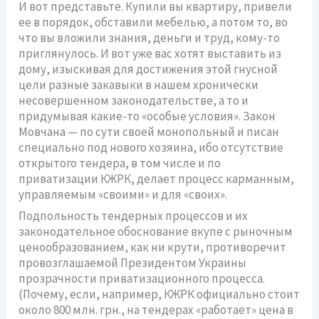
И вот представьте. Купили вы квартиру, привели
ее в порядок, обставили мебелью, а потом то, во
что вы вложили знания, деньги и труд, кому-то
приглянулось. И вот уже вас хотят выставить из
дому, изыскивая для достижения этой гнусной
цели разные закавыки в нашем хронически
несовершенном законодательстве, а то и
придумывая какие-то «особые условия». Закон
Мовчана — по сути своей монопольный и писан
специально под нового хозяина, ибо отсутствие
открытого тендера, в том числе и по
приватизации КЖРК, делает процесс карманным,
управляемым «своими» и для «своих».
Подпольность тендерных процессов и их
законодательное обоснование вкупе с рыночным
ценообразованием, как ни крути, противоречит
провозглашаемой Президентом Украины
прозрачности приватизационного процесса.
(Почему, если, например, КЖРК официально стоит
около 800 млн. грн., на тендерах «работает» цена в