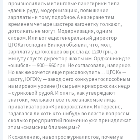
произносились митинговые панегирики типа
«даешь руду, модернизацию, повышение
зарплаты» и тому подобное. А на экране тем
временем четыре шахтера вагонетку толкают,
дотолкать не могут. Модернизация, одним
словом. Или вот еще: генеральный директор
ЦГОКа господин Вилкул объявил, что, мол,
зарплата у цэгоковцев выросла до 1200 грн., а
минуту спустя директор шахты им. Орджоникидзе
«ошибся» — 900—960 грн. Не согласовали, наверное.
Но как же хочется еще присовокупить… ЦГОКу —
шахту, ЮГОКу — завод с его конкурентоспособным
на мировом уровне (!) сырьем криворожских недр
– суриковой рудой. И опять, как утверждают
знатоки, мелькают все те же знакомые лица
приватизаторов «Криворожстали». Интересно,
задавался ли хоть кто-нибудь во власти вопросом:
сколько предприятий поименно уже принадлежат
этим «сиамским близнецам»?
К сожалению, на вопрос журналистов, почему в