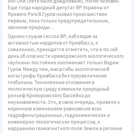
ИнГОКе (лето было дождливым), погиб человек.
Еще тогда народный депутат ВР Украины от
Кривого Рога В.Гуров назвал происшествие
первым, пока только предупредительным,
звонком природы…
Однако слушая сессии ВР, наблюдая за
активностью нардепов от Кривбасса, к
сожалению, приходится отметить, что и по сей
день об опасности криворожского экологического
«вулкана» постоянно напоминает только Вадим
Гуров. Между тем, масштабы экологической
катастрофы Кривбасса без преувеличения
глобальны. Техногенные отложения в
геологическую среду изменили природный
рельеф Криворожского бассейна до
неузнаваемости. Это, в свою очередь, привело к
коренным изменениям равновесия всех
гидрофильтрационных, гидрохимических и
инженерно-геологических процессов, к
нарушению геомагнитного поля Земли в регионе.