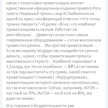
связи с попытками приватизации молчит
единственное официальное издание Кривого Рога
газета «Червоний гірник», мэр Ю.Любоненко на
одной из пресс-конференций ответил: «Что толку
громко говорить?» И далее: «Ясно, что комбинат
приватизировать нельзя. Работает он
рентабельно… «Девятку» оснастили самым
современным оборудованием — сотни миллионов
гривен потрачено… Мы против приватизации…
Если же нашему государству понадобятся срочно
деньги,.. нужно, чтобы приватизация прошла
максимально открыто… Комбинат оценивают в
3,5 млрд. грн. Но он (комбинат. —
А.Р.
) в состоянии
за три года выплатить эту сумму, какой смысл в
приватизации? Сложнее с «Укррудпромом»,
приватизацию которого начинали несколько раз,
но так и не закончили. Сейчас, например, ЮГОК —
частный на 75%, ИнГОК — на 35 или на 45%, мы
даже не знаем».
И осторожно о бездеятельности уже