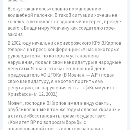
Все «устаканилось» словно по мановению
волшебной палочки. В такой ситуации хочешь не
хочешь, а возникает нездоровый интерес, прежде
всего к Владимиру Мовчану как создателю горе-
закона.
В 2002 году начальник криворожского КРУ В.Карпов
говорил на пресс-конференции: «У нас некоторые
руководители, по которым установлены
нарушения, подали свои кандидатуры в народные
депутаты. Я знаю, что на сегодняшний день
председатель АО ЦГОКа (В.Мовчан. —
А.Р.
) подал
свою кандидатуру, я не хотел портить ему
репутацию, но нарушения есть…» («Коммунист
Кривбасса» № 12, 2002.).
Может, господин В.Карпов имел в виду факты,
опубликованные в том же году «Голосом Украины»
в статье «Восстановить права государства»:
«Комитет ВР по вопросам борьбы с
организованной преступностью направил