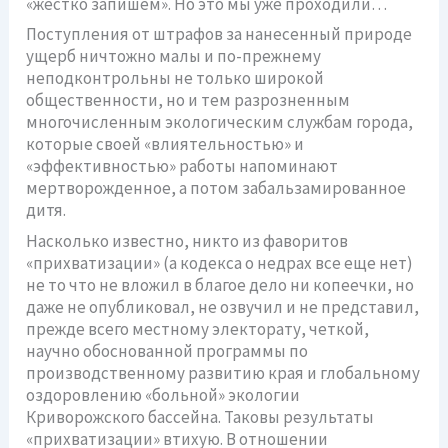
«жестко запишем». Но это мы уже проходили…
Поступления от штрафов за нанесенный природе
ущерб ничтожно малы и по-прежнему
неподконтрольны не только широкой
общественности, но и тем разрозненным
многочисленным экологическим службам города,
которые своей «влиятельностью» и
«эффективностью» работы напоминают
мертворожденное, а потом забальзамированное
дитя.
Насколько известно, никто из фаворитов
«прихватизации» (а кодекса о недрах все еще нет)
не то что не вложил в благое дело ни копеечки, но
даже не опубликовал, не озвучил и не представил,
прежде всего местному электорату, четкой,
научно обоснованной программы по
производственному развитию края и глобальному
оздоровлению «больной» экологии
Криворожского бассейна. Таковы результаты
«прихватизации» втихую. В отношении