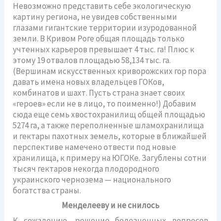
Невозможно представить себе экологическую
картину региона, не увидев собственными
глазами гигантские территории изуродованной
земли. В Кривом Роге общая площадь только
учтенных карьеров превышает 4 тыс. га! Плюс к
этому 19 отвалов площадью 58,134 тыс. га.
(Вершинам искусственных криворожских гор пора
давать имена новых владельцев ГОКов,
комбинатов и шахт. Пусть страна знает своих
«героев» если не в лицо, то поименно!) Добавим
сюда еще семь хвостохранилищ общей площадью
5274 га, а также переполненные шламохранилища
и гектары пахотных земель, которые в ближайшей
перспективе намечено отвести под новые
хранилища, к примеру на ЮГОКе. Загублены сотни
тысяч гектаров некогда плодородного
украинского чернозема — национального
богатства страны.
Менделееву и не снилось
К сожалению, решение болезненных вопросов