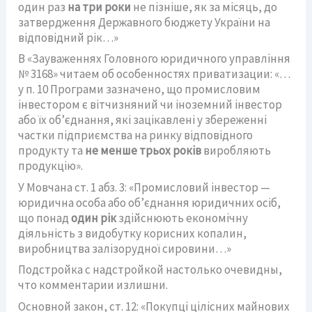
один раз
на три роки
не пізніше, як за місяць, до
затвердження Державного бюджету України на
відповідний рік…»
В «Зауваженнях Головного юридичного управління
№ 3168» читаем об особенностях приватизации: «…
у п. 10 Програми зазначено, що промисловим
інвестором є вітчизняний чи іноземний інвестор
або їх об’єднання, які зацікавлені у збереженні
частки підприємства на ринку відповідного
продукту та
не менше трьох років
виробляють
продукцію».
У Мовчана ст. 1 абз. 3: «Промисловий інвестор —
юридична особа або об’єднання юридичних осіб,
що понад
один рік
здійснюють економічну
діяльність з видобутку корисних копалин,
виробництва залізорудної сировини…»
Подстройка с надстройкой настолько очевидны,
что комментарии излишни.
Основной закон, ст. 12: «Покупці цілісних майнових