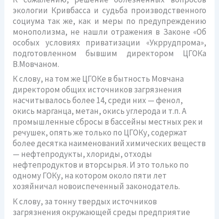
экологии Кривбасса и судьба производственного
социума так же, как и меры по предупреждению
монополизма, не нашли отражения в Законе «Об
особых условиях приватизации «Укррудпрома»,
подготовленном бывшим директором ЦГОКа
В.Мовчаном.
К слову, на том же ЦГОКе в бытность Мовчана
директором общих источников загрязнения
насчитывалось более 14, среди них — фенол,
окись марганца, метан, окись углерода и т.п. А
промышленные сбросы в бассейны местных рек и
речушек, опять же только по ЦГОКу, содержат
более десятка наименований химических веществ
— нефтепродукты, хлориды, отходы
нефтепродуктов и вторсырья. И это только по
одному ГОКу, на котором около пяти лет
хозяйничал новоиспеченный законодатель.
К слову, за тонну твердых источников
загрязнения окружающей среды предприятие