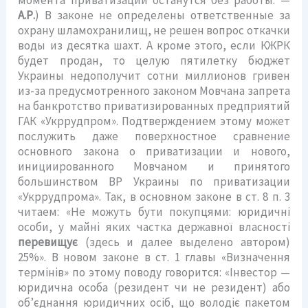
А.Р.
) В законе не определены ответственные за
охрану шламохранилищ, не решен вопрос откачки
воды из десятка шахт. А кроме этого, если КЖРК
будет продан, то целую пятилетку бюджет
Украины недополучит сотни миллионов гривен
из-за предусмотренного законом Мовчана запрета
на банкротство приватизированных предприятий
ГАК «Укррудпром». Подтверждением этому может
послужить даже поверхностное сравнение
основного закона о приватизации и нового,
инициированного Мовчаном и принятого
большинством ВР Украины по приватизации
«Укррудпрома». Так, в основном законе в ст. 8 п. 3
читаем: «Не можуть бути покупцями: юридичні
особи, у майні яких частка державної власності
перевищує
(здесь и далее выделено автором)
25%». В новом законе в ст. 1 главы «Визначення
термінів» по этому поводу говорится: «Інвестор —
юридична особа (резидент чи не резидент) або
об’єднання юридичних осіб, що володіє пакетом