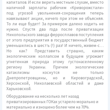
капиталов. И если верить местным слухам, вместо
наличной зарплаты рабочим «Криворожстали»
под угрозой увольнения-сокращения теперь
навязывают акции, ничего при этом не объясняя.
То ли еще будет! За примером далеко ходить не
нужно. Спустя два года после приватизации
Никопольского завода ферросплавов поступления
от этого предприятия в государственный бюджет
уменьшились в шестъ (!) раз! И ничего, живем-с…
Но как? Представить страшно, каким
экологическим коллапсом в будущем угрожает
угнетенная природа этому густонаселенному
региону Украины. Причем экологические
катаклизмы коснутся не только
Днепропетровщины, но и Кировоградской,
Херсонской, Николаевской областей и даже
Харьковской.
Оборудование на несколько лет назад
приватизированных ГОКах устарело морально и
материально и изношено более чем на 70%.