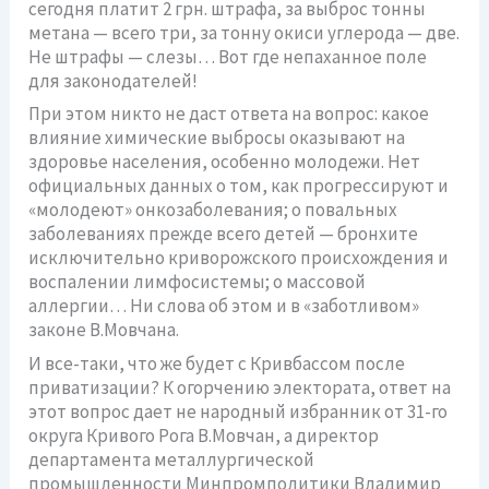
сегодня платит 2 грн. штрафа, за выброс тонны
метана — всего три, за тонну окиси углерода — две.
Не штрафы — слезы… Вот где непаханное поле
для законодателей!
При этом никто не даст ответа на вопрос: какое
влияние химические выбросы оказывают на
здоровье населения, особенно молодежи. Нет
официальных данных о том, как прогрессируют и
«молодеют» онкозаболевания; о повальных
заболеваниях прежде всего детей — бронхите
исключительно криворожского происхождения и
воспалении лимфосистемы; о массовой
аллергии… Ни слова об этом и в «заботливом»
законе В.Мовчана.
И все-таки, что же будет с Кривбассом после
приватизации? К огорчению электората, ответ на
этот вопрос дает не народный избранник от 31-го
округа Кривого Рога В.Мовчан, а директор
департамента металлургической
промышленности Минпромполитики Владимир