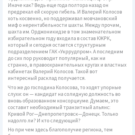
Иначе как? Ведь еще года полтора назад он
предрекал ей скорую гибель. И Валерий Колосов
хоть косвенно, но поддерживал мовчановский
миф о нерентабельности шахты. Между прочим,
шахта им. Орджоникидзе в том знаменательном
избирательном году входила в состав КЖРК,
который и сегодня остается структурным
подразделением ГАК «Укррудпром». А последним
до сих пор руководит популярный, как ни
странно, в правоохранительных кругах и властных
кабинетах Валерий Колосов. Такой вот
интересный расклад получается.
Что же до господина Колосова, то ходят упорные
слухи: он — кандидат на солидную должность во
вновь образованном консорциуме. Думаем, это
составит необходимый транзитный альянс:
Кривой Рог—Днепропетровск—Донецк. Только
надолго ли? И кто следующий?
Но при чем здесь благополучие региона, тем