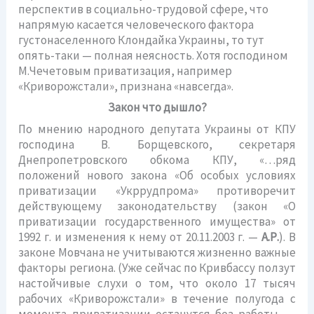
перспектив в социально-трудовой сфере, что
напрямую касается человеческого фактора
густонаселенного Клондайка Украины, то тут
опять-таки — полная неясность. Хотя господином
М.Чечетовым приватизация, например
«Криворожстали», признана «навсегда».
Закон что дышло?
По мнению народного депутата Украины от КПУ
господина В. Борщевского, секретаря
Днепропетровского обкома КПУ, «…ряд
положений нового закона «Об особых условиях
приватизации «Укррудпрома» противоречит
действующему законодательству (закон «О
приватизации государственного имущества» от
1992 г. и изменения к нему от 20.11.2003 г. —
А.Р.
). В
законе Мовчана не учитываются жизненно важные
факторы региона. (Уже сейчас по Кривбассу ползут
настойчивые слухи о том, что около 17 тысяч
рабочих «Криворожстали» в течение полугода с
момента приватизации останутся без работы. —