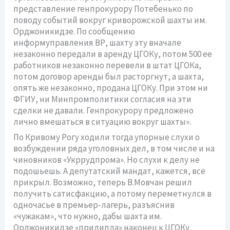
представление генпрокурору Потебенько по
поводу событий вокруг криворожской шахты им.
Орджоникидзе. По сообщению
информуправления ВР, шахту эту вначале
незаконно передали в аренду ЦГОКу, потом 500 ее
работников незаконно перевели в штат ЦГОКа,
потом договор аренды был расторгнут, а шахта,
опять же незаконно, продана ЦГОКу. При этом ни
ФГИУ, ни Минпромполитики согласия на эти
сделки не давали. Генпрокурору предложено
лично вмешаться в ситуацию вокруг шахты».
По Кривому Рогу ходили тогда упорные слухи о
возбуждении ряда уголовных дел, в том числе и на
чиновников «Укррудпрома». Но слухи к делу не
подошьешь. А депутатский мандат, кажется, все
прикрыл. Возможно, теперь В.Мовчан решил
получить сатисфакцию, а потому переметнулся в
одночасье в премьер-лагерь, разъяснив
«чужакам», что нужно, дабы шахта им.
Орджоникидзе «прилипла» наконец к ЦГОКу.