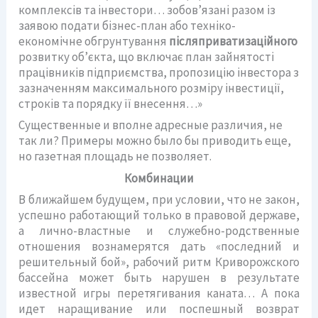
комплексів та інвестори… зобов’язані разом із
заявою подати бізнес-план або техніко-
економічне обгрунтування
післяприватизаційного
розвитку об’єкта, що включає план зайнятості
працівників підприємства, пропозицію інвестора з
зазначенням максимального розміру інвестиції,
строків та порядку її внесення…»
Существенные и вполне адресные различия, не
так ли? Примеры можно было бы приводить еще,
но газетная площадь не позволяет.
Комбинации
В ближайшем будущем, при условии, что не закон,
успешно работающий только в правовой державе,
а лично-властные и служебно-родственные
отношения вознамерятся дать «последний и
решительный бой», рабочий ритм Криворожского
бассейна может быть нарушен в результате
известной игры перетягивания каната… А пока
идет наращивание или поспешный возврат