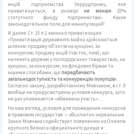
акцій підприємства Укррудпрому, яке
приватизується, в розмірі
не менше
25%
статутного фонду підприємства». Какое
законодательное поле для манипуляций!
И далее. Ст. 15 п.1 закона о приватизации:
«Приватизація державного майна здійснюється
шляхом: продажу об’єктів на аукціоні, за
конкурсом; продажу акцій (часток, паїв), що
належать державі у господарських товариствах, на
аукціоні, за конкурсом, на фондових біржах та
іншими способами, що
передбачають
загальнодоступність та конкуренцію покупців
».
Согласно закону, разработанному Мовчаном, в ст. 9
вообще не предусмотрены условия конкурса, зато
не раз упоминается «обмежена участь»…
На наш взгляд, условия для проведения конкурсов
в правовом государстве — абсолютно нереальные.
Закон Мовчана содействует появлению на Олимпе
крупного бизнеса официального да еще и