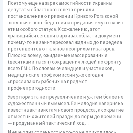
Поэтому еще на заре самостийности Украины
депутаты областного совета приняли
постановление о признании Кривого Рога зоной
экологического бедствия и придания ему в связи с
этим особого статуса. К сожалению, этот
хранящийся сегодня в архивах области документ
почему-то не заинтересовал жадных до передела
претендентов от кланов неоприхватизаторов.
Плюс ко всему, ожидаемые массированные
(десятками тысяч) сокращения людей по фронту
всего ГМК. По словам очевидцев и участников,
медицинские профкомиссии уже сегодня
«просеивают» рабочих на предмет
профнепригодности.
Увертюра эта не преувеличение и уж тем более не
художественный вымысел. Ее мелодия наверняка
известна активистам нового процесса, а сокрытие
от местных жителей правды до поры до времени
— продуманный тактический ход…
И еще одна странность: что-то не приходилось