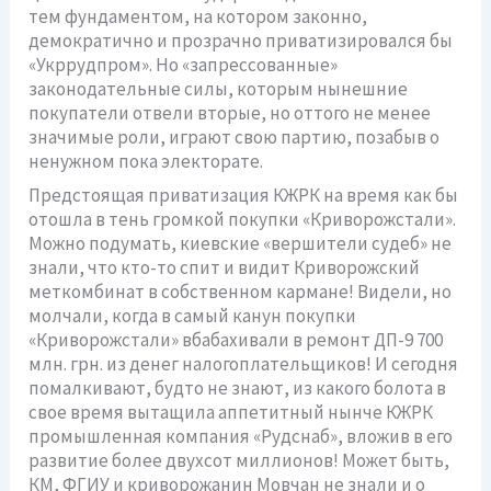
тем фундаментом, на котором законно,
демократично и прозрачно приватизировался бы
«Укррудпром». Но «запрессованные»
законодательные силы, которым нынешние
покупатели отвели вторые, но оттого не менее
значимые роли, играют свою партию, позабыв о
ненужном пока электорате.
Предстоящая приватизация КЖРК на время как бы
отошла в тень громкой покупки «Криворожстали».
Можно подумать, киевские «вершители судеб» не
знали, что кто-то спит и видит Криворожский
меткомбинат в собственном кармане! Видели, но
молчали, когда в самый канун покупки
«Криворожстали» вбабахивали в ремонт ДП-9 700
млн. грн. из денег налогоплательщиков! И сегодня
помалкивают, будто не знают, из какого болота в
свое время вытащила аппетитный нынче КЖРК
промышленная компания «Рудснаб», вложив в его
развитие более двухсот миллионов! Может быть,
КМ, ФГИУ и криворожанин Мовчан не знали и о