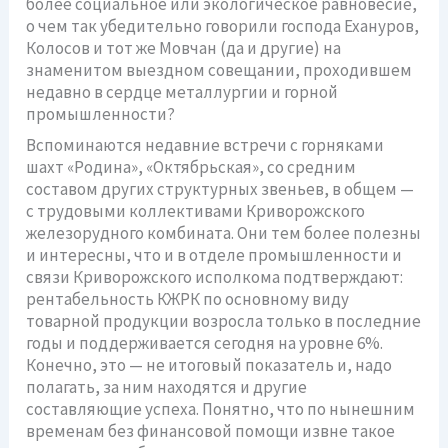
более социальное или экологическое равновесие,
о чем так убедительно говорили господа Ехануров,
Колосов и тот же Мовчан (да и другие) на
знаменитом выездном совещании, проходившем
недавно в сердце металлургии и горной
промышленности?
Вспоминаются недавние встречи с горняками
шахт «Родина», «Октябрьская», со средним
составом других структурных звеньев, в общем —
с трудовыми коллективами Криворожского
железорудного комбината. Они тем более полезны
и интересны, что и в отделе промышленности и
связи Криворожского исполкома подтверждают:
рентабельность КЖРК по основному виду
товарной продукции возросла только в последние
годы и поддерживается сегодня на уровне 6%.
Конечно, это — не итоговый показатель и, надо
полагать, за ним находятся и другие
составляющие успеха. Понятно, что по нынешним
временам без финансовой помощи извне такое