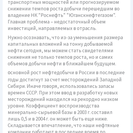
транспортных мощностей или прогнозируемом
снижении темпов роста добычи перешедшим во
владение НК "Роснефть" "Юганскнефтегазом".
Главная проблема – недостаточный объем
инвестиций, направляемых в отрасль.
Нужно осознавать, что из-за уменьшения размера
капитальных вложений на тонну добываемой
нефти сегодня, мы можем стать свидетелями
снижения не только темпов роста, но и самих
объемов добычи нефти в ближайшем будущем.
сновной рост нефтедобычи в России в последние
О
годы достигнут за счет месторождений Западной
Сибири. Иначе говоря, использовались запасы
времен СССР. При этом ввод в разработку новых
месторождений находился на рекордно низком
уровне. Коэффициент воспроизводства
минерально-сырьевой базы в 2003 г. составил
лишь 0,5 и в 2004 г. он может быть еще ниже.
Складывается впечатление, что наши нефтяные
компании работают в последнее время по