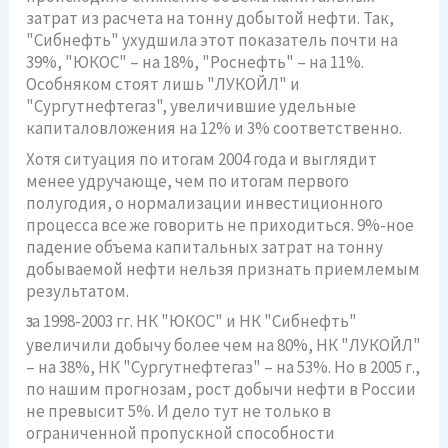
затрат из расчета на тонну добытой нефти. Так,
"Сибнефть" ухудшила этот показатель почти на
39%, "ЮКОС" – на 18%, "Роснефть" – на 11%.
Особняком стоят лишь "ЛУКОЙЛ" и
"Сургутнефтегаз", увеличившие удельные
капиталовложения на 12% и 3% соответственно.
Хотя ситуация по итогам 2004 года и выглядит
менее удручающе, чем по итогам первого
полугодия, о нормализации инвестиционного
процесса все же говорить не приходиться. 9%-ное
падение объема капитальных затрат на тонну
добываемой нефти нельзя признать приемлемым
результатом.
а 1998-2003 гг. НК "ЮКОС" и НК "Сибнефть"
З
увеличили добычу более чем на 80%, НК "ЛУКОЙЛ"
– на 38%, НК "Сургутнефтегаз" – на 53%. Но в 2005 г.,
по нашим прогнозам, рост добычи нефти в России
не превысит 5%. И дело тут не только в
ограниченной пропускной способности