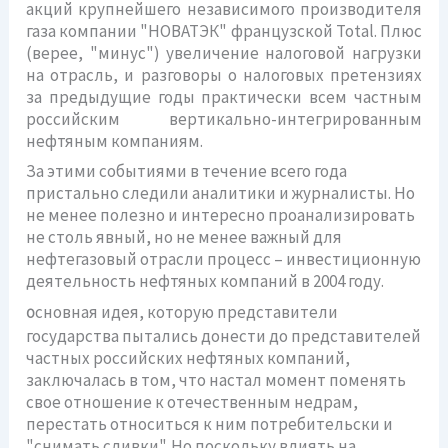
акций крупнейшего независимого производителя
газа компании "НОВАТЭК" французской Total. Плюс
(верее, "минус") увеличение налоговой нагрузки
на отрасль, и разговоры о налоговых претензиях
за предыдущие годы практически всем частным
российским вертикально-интегрированным
нефтяным компаниям.
За этими событиями в течение всего года
пристально следили аналитики и журналисты. Но
не менее полезно и интересно проанализировать
не столь явный, но не менее важный для
нефтегазовый отрасли процесс – инвестиционную
деятельность нефтяных компаний в 2004 году.
сновная идея, которую представители
О
государства пытались донести до представителей
частных российских нефтяных компаний,
заключалась в том, что настал момент поменять
свое отношение к отечественным недрам,
перестать относиться к ним потребительски и
"снимать сливки". Но поскольку влиять на