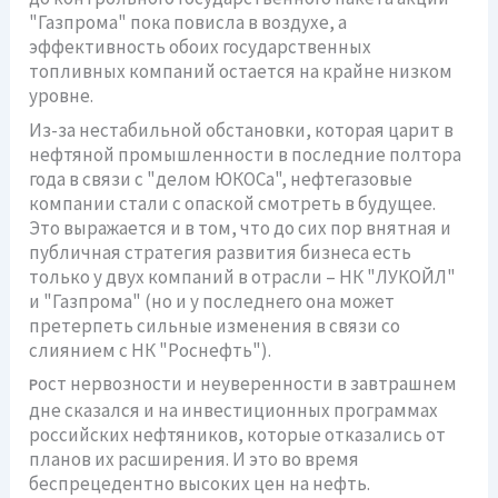
"Газпрома" пока повисла в воздухе, а
эффективность обоих государственных
топливных компаний остается на крайне низком
уровне.
Из-за нестабильной обстановки, которая царит в
нефтяной промышленности в последние полтора
года в связи с "делом ЮКОСа", нефтегазовые
компании стали с опаской смотреть в будущее.
Это выражается и в том, что до сих пор внятная и
публичная стратегия развития бизнеса есть
только у двух компаний в отрасли – НК "ЛУКОЙЛ"
и "Газпрома" (но и у последнего она может
претерпеть сильные изменения в связи со
слиянием с НК "Роснефть").
ост нервозности и неуверенности в завтрашнем
Р
дне сказался и на инвестиционных программах
российских нефтяников, которые отказались от
планов их расширения. И это во время
беспрецедентно высоких цен на нефть.