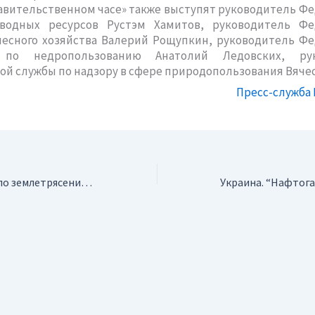
тельственном часе» также выступят руководитель Фе
 водных ресурсов Рустэм Хамитов, руководитель Фе
лесного хозяйства Валерий Рощупкин, руководитель Ф
а по недропользованию Анатолий Ледовских, рук
й службы по надзору в сфере природопользования Вячес
Пресс-служба
Япония. Произошло землетрясение силой 6,2 балла