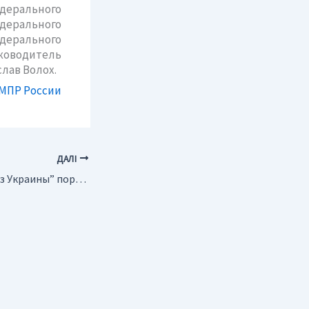
дерального
дерального
едерального
оводитель
лав Волох.
 МПР России
ДАЛІ
Украина. “Нафтогаз Украины” поработает в Ираке и Афганистане