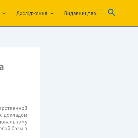
Пошук
Дослідження
Видавництво
а
арственной
с докладом
иональному
вой базы в