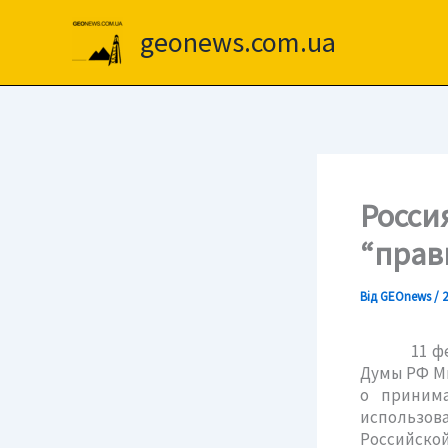
Перейти
до
geonews.com.ua
вмісту
Росси
“прав
Від
GEOnews
/
2
11 феврал
Думы РФ М
о принима
использов
Российско