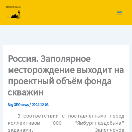
Перейти
до
вмісту
Россия. Заполярное
месторождение выходит на
проектный объём фонда
скважин
Від
GEOnews
/
2004-12-03
В соответствии с поставленными перед
коллективом ООО "Ямбурггаздобыча"
задачами, Заполярное