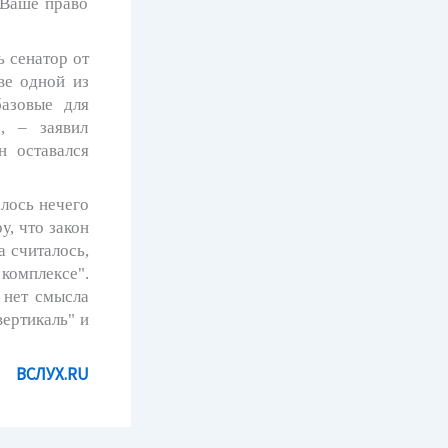
 Ваше право
 сенатор от
ве одной из
базовые для
", – заявил
н оставался
алось нечего
, что закон
а считалось,
 комплексе".
 нет смысла
вертикаль" и
ВСЛУХ.RU