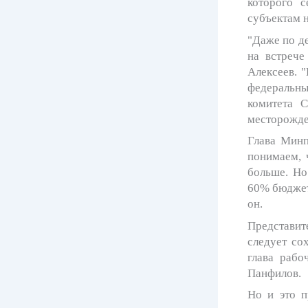
которого с
субъектам н
"Даже по д
на встрече
Алексеев. 
федеральн
комитета 
месторожд
Глава Минп
понимаем, 
больше. Но
60% бюджет
он.
Представите
следует со
глава рабо
Панфилов.
Но и это п