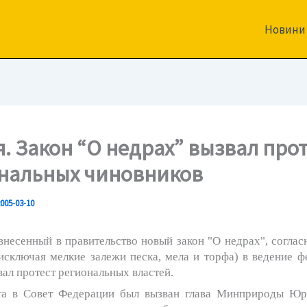
Новини
я. Закон “О недрах” вызвал про
нальных чиновников
005-03-10
 внесенный в правительство новый закон "О
недрах
", согла
исключая мелкие залежи песка, мела и торфа) в ведение ф
вал протест региональных властей.
та в Совет Федерации был вызван глава Минприроды Юр