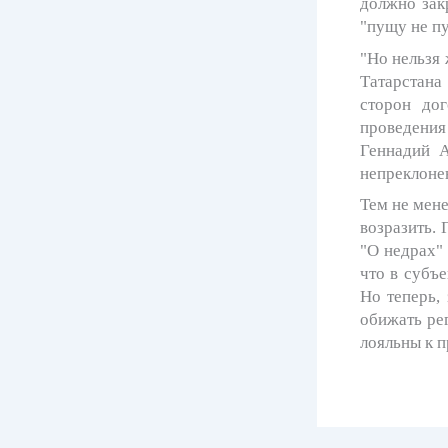
должно зак
"пущу не пу
"Но нельзя
Татарстана
сторон дог
проведения
Геннадий А
непреклоне
Тем не мене
возразить.
"О
недрах
"
что в субъе
Но теперь,
обижать рег
лояльны к п