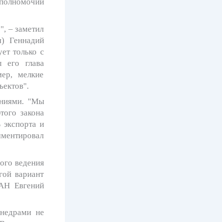
 полномочий
, – заметил
я) Геннадий
ет только с
 его глава
ер, мелкие
ъектов".
ниями
. "Мы
того закона
 экспорта и
мментировал
ного ведения
гой вариант
РАН Евгений
недрами
не