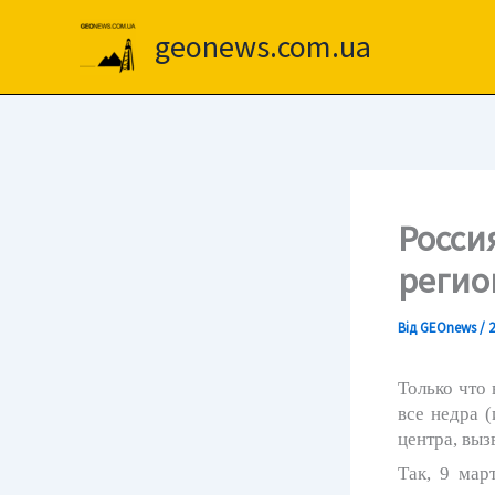
Перейти
до
geonews.com.ua
вмісту
Росси
регио
Від
GEOnews
/
2
Только что
все
недра
(
центра, выз
Так, 9 мар