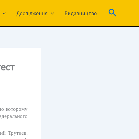
Пошук
Дослідження
Видавництво
тест
сно которому
едерального
ий Трутнев,