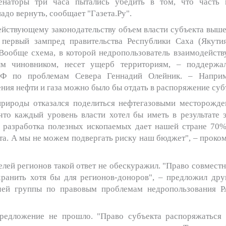
енаторы три часа пытались убедить в том, что часть
адо вернуть, сообщает "Газета.Ру".
ействующему законодательству объем власти субъекта выше"
 первый зампред правительства Республики Саха (Якути
"Вообще схема, в которой недропользователь взаимодейству
ым чиновником, несет ущерб территориям, – поддержал
СФ по проблемам Севера Геннадий Олейник. – Наприм
ения
нефти и газа можно было бы отдать в распоряжение суб
рироды отказался поделиться нефтегазовыми
месторожде
что каждый уровень власти хотел бы иметь в результате э
 разработка полезных
ископаемых
дает нашей стране 70%
а. А мы не можем подвергать риску наш бюджет", – проко
лей регионов такой ответ не обескуражил. "Право совмест
хранить хотя бы для регионов-доноров", – предложил дру
чей группы по правовым проблемам недропользования 
редложение не прошло. "Право субъекта распоряжаться