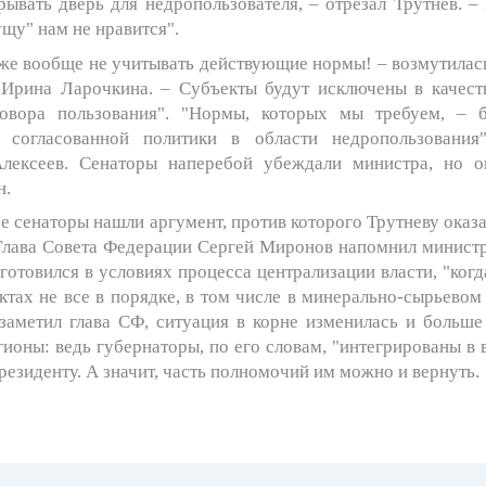
рывать дверь для недропользователя, – отрезал Трутнев. –
щу" нам не нравится".
 же вообще не учитывать действующие нормы! – возмутилась
 Ирина Ларочкина. – Субъекты будут исключены в качест
овора пользования". "Нормы, которых мы требуем, – 
 согласованной политики в области недропользования
лексеев. Сенаторы наперебой убеждали министра, но о
н.
е сенаторы нашли аргумент, против которого Трутневу оказ
 Глава Совета Федерации Сергей Миронов напомнил министру
 готовился в условиях процесса централизации власти, "когд
ктах не все в порядке, в том числе в минерально-сырьевом
 заметил глава СФ, ситуация в корне изменилась и больше
ионы: ведь губернаторы, по его словам, "интегрированы в 
резиденту. А значит, часть полномочий им можно и вернуть.