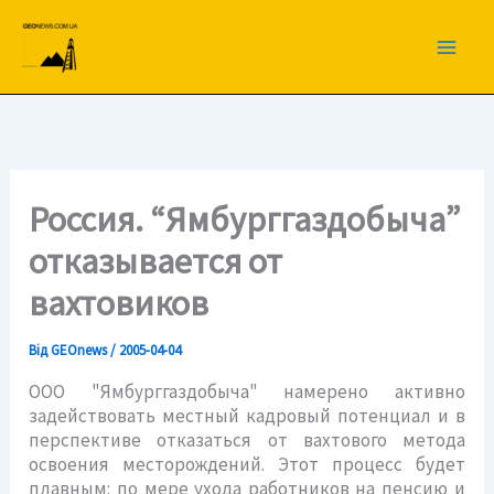
Перейти
до
вмісту
Россия. “Ямбурггаздобыча”
отказывается от
вахтовиков
Від
GEOnews
/
2005-04-04
ООО "Ямбурггаздобыча" намерено активно
задействовать местный кадровый потенциал и в
перспективе отказаться от вахтового метода
освоения месторождений. Этот процесс будет
плавным: по мере ухода работников на пенсию и