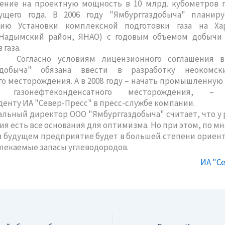
ение на проектную мощность в 10 млрд. кубометров га
ущего года. В 2006 году "Ямбурггаздобыча" планир
цию Установки комплексной подготовки газа на Ха
Надымский район, ЯНАО) с годовым объемом добычи 
 газа.
о условиям лицензионного соглашения в 2
аздобыча" обязана ввести в разработку неокомск
о месторождения. А в 2008 году – начать промышленную
го газонефтеконденсатного месторождения, –
енту ИА "Север-Пресс" в пресс-службе компании.
ый директор ООО "Ямбурггаздобыча" считает, что у 
я есть все основания для оптимизма. Но при этом, по м
в будущем предприятие будет в большей степени ориен
лекаемые запасы углеводородов.
ИА "С