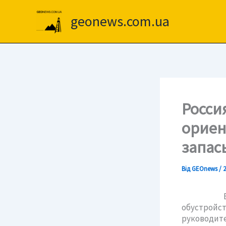
Перейти
до
geonews.com.ua
вмісту
Росси
ориен
запас
Від
GEOnews
/
2
В ближай
обустрой
руководит