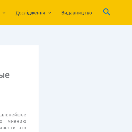
Пошук
Дослідження
Видавництво
ые
альнейшее
По мнению
ывести это