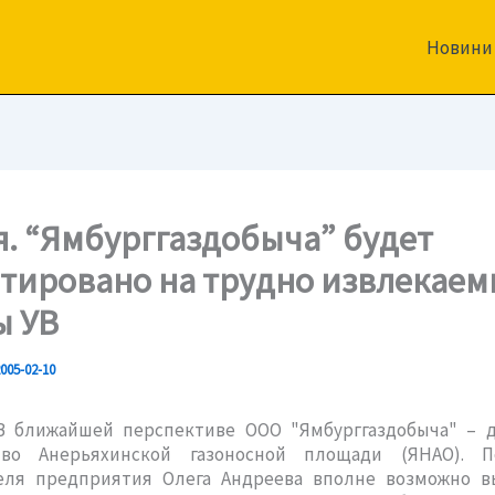
Новини
я. “Ямбурггаздобыча” будет
тировано на трудно извлекаем
ы УВ
005-02-10
шей перспективе ООО "Ямбурггаздобыча" – д
ство Анерьяхинской газоносной площади (ЯНАО). 
еля предприятия Олега Андреева вполне возможно в