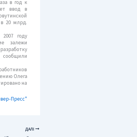
за в год к
ует ввод в
рвутинской
в 20 млрд.
007 году
ие залежи
 разработку
 сообщили
работников
нению Олега
тировано на
евер-Пресс"
ДАЛІ