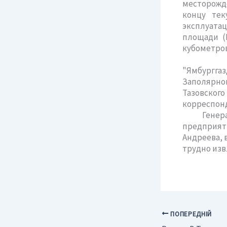
месторожд
концу тек
эксплуата
площади (
кубометров
Согласн
"Ямбургг
Заполярног
Тазовско
корреспонд
Генеральн
предприяти
Андреева, 
трудно изв
ПОПЕРЕДНІЙ