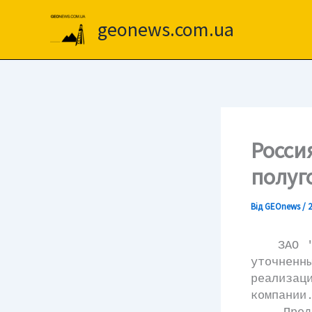
Перейти
до
geonews.com.ua
вмісту
Росси
полуг
Від
GEOnews
/
2
ЗАО "По
уточненн
реализац
компании