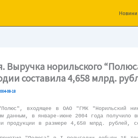
Новини
я. Выручка норильского “Полюса
одии составила 4,658 млрд. руб
004-08-18
люс", входящее в ОАО "ГМК "Норильский ник
ым данным, в январе-июне 2004 года получило в
ии продукции в размере 4,658 млрд. рублей, с
.