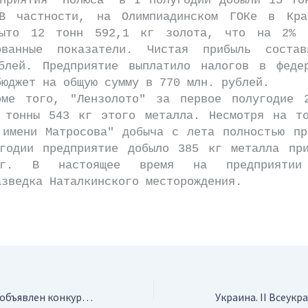
ятия "Полюса" в I полугодии добыли 15 тон
В частности, на Олимпиадинском ГОКе в Кра
быто 12 тонн 592,1 кг золота, что на 2% п
ованные показатели. Чистая прибыль соста
блей. Предприятие выплатило налогов в феде
бюджет на общую сумму в 770 млн. рублей.
ого, "Лензолото" за первое полугодие 2
 тонны 543 кг этого металла. Несмотря на т
 имени Матросова" добыча с лета полностью пр
годии предприятие добыло 385 кг металла пр
г. В настоящее время на предприятии
азведка Наталкинского месторождения.
Россия. В Хакасии объявлен конкурс на разработку Каратагского месторождения