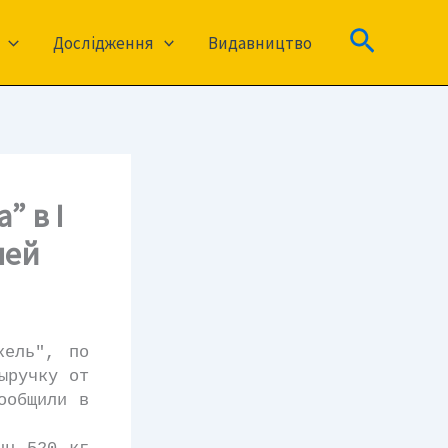
Пошук
Дослідження
Видавництво
” в I
лей
ель", по
ыручку от
ообщили в