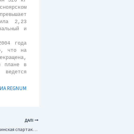
н 520 кг
сноярском
ревышает
вила 2,23
ральный и
004 года
о, что на
екращена,
и плане в
 ведется
ИА REGNUM
ДАЛІ
Украина. II Всеукраинская спартакиада работников геологии пройдет в сентябре