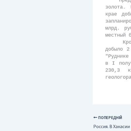
Предпри
золота. 
крае до
запланир
млрд. ру
местный 
Кроме т
добыло 2
"Руднике
в I полу
230,3 к
геологор
ПОПЕРЕДНІЙ