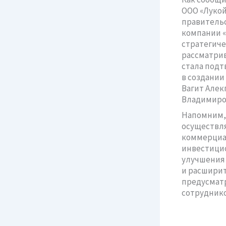
ООО «Лукой
правительс
компании «
стратегиче
рассматрив
стала подт
в создании
Вагит Алек
Владимиро
Напомним, 
осуществля
коммерциал
инвестицио
улучшения 
и расширит
предусматр
сотрудник