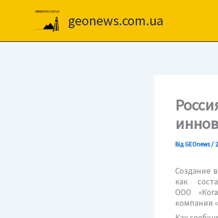
Перейти
до
geonews.com.ua
вмісту
Росси
иннов
Від
GEOnews
/
2
Создание 
как сост
ООО «Ког
компании «
Как сообщи