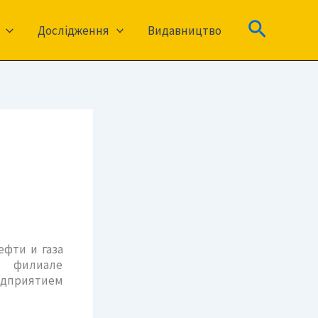
Пошук
Дослідження
Видавництво
фти и газа
м филиале
дприятием