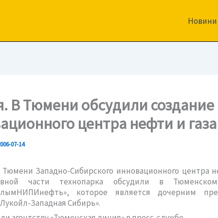
Новини
я. В Тюмени обсудили создание
ационного центра нефти и газа
006-07-14
в Тюмени
Западно-Сибирского
инновационного центра не
авной части технопарка обсудили в Тюменско
алымНИПИнефть»
, которое является дочерним пре
Лукойл-Западная
Сибирь».
ли агентству «Тюменская линия» в
пресс-службе