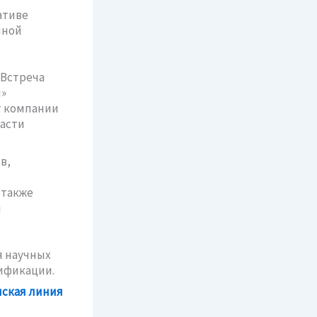
ативе
яной
 Встреча
»
т компании
ласти
в,
 также
я
я научных
ификации.
ская линия