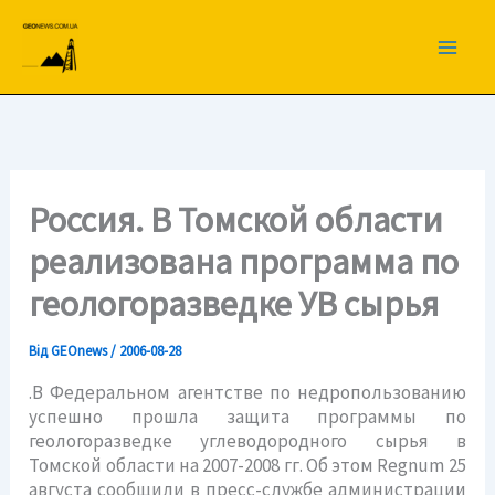
Перейти
до
вмісту
Россия. В Томской области
реализована программа по
геологоразведке УВ сырья
Від
GEOnews
/
2006-08-28
.В Федеральном агентстве по недропользованию
успешно прошла защита программы по
геологоразведке углеводородного сырья в
Томской области на 2007-2008 гг. Об этом Regnum 25
августа сообщили в пресс-службе администрации