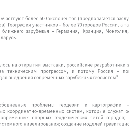
 участвуют более 500 экспонентов (предполагается засл
ов). География участников – более 70 городов России, а т
 ближнего зарубежья – Германия, Франция, Монголия,
еларусь.
лось на открытии выставки, российские разработчики 
за техническим прогрессом, и потому Россия – по
для внедрения современных зарубежных геосистем".
ободневные проблемы геодезии и картографии –
ых координатно-временных систем, которые служат о
современных опорных геодезических сетей городов;
истемного нивелирования; создание моделей гравитаци