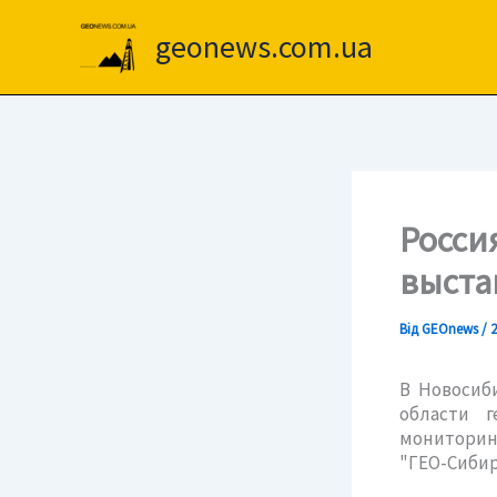
Перейти
до
geonews.com.ua
вмісту
Росси
выста
Від
GEOnews
/
2
В Новосиб
области г
мониторин
"ГЕО-Сибир