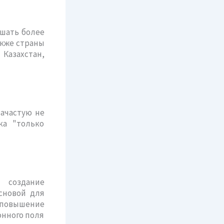
ушать более
акже страны
 Казахстан,
зачастую не
ка "только
 создание
сновой для
 повышение
онного поля