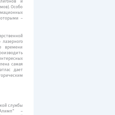
олигонов и
мов). Особо
рмационных
 которыми –
рственной
 лазерного
ме времени
роизводить
интересных
лена самая
атлас дает
торическим
ской службы
"Алимп" –