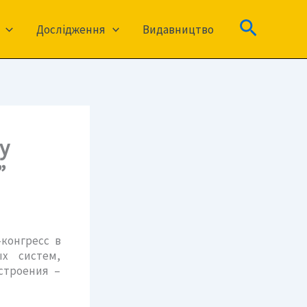
Пошук
Дослідження
Видавництво
у
”
конгресс в
ых систем,
строения –