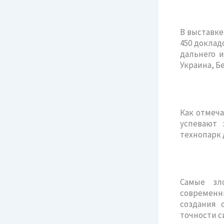
В выставке
450 доклад
дальнего и
Украина, Б
Как отмеча
успевают 
технопарк 
Самые зл
современн
создания 
точности с