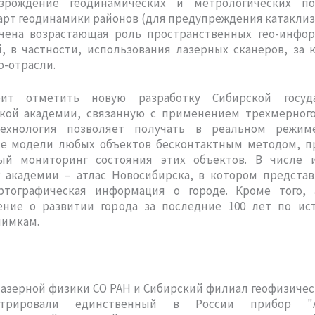
зрождение геодинамических и метрологических п
арт геодинамики районов (для предупреждения катаклиз
чена возрастающая роль пространственных гео-инфо
, в частности, использования лазерных сканеров, за
о-отрасли.
оит отметить новую разработку Сибирской госуда
ской академии, связанную с применением трехмерного
Технология позволяет получать в реальном режи
е модели любых объектов бесконтактным методом, п
ый мониторинг состояния этих объектов. В числе 
к академии – атлас Новосибирска, в котором представ
ртографическая информация о городе. Кроме того, 
ение о развитии города за последние 100 лет по ис
нимкам.
азерной физики СО РАН и Сибирский филиал геофизиче
стрировали единственный в России прибор 