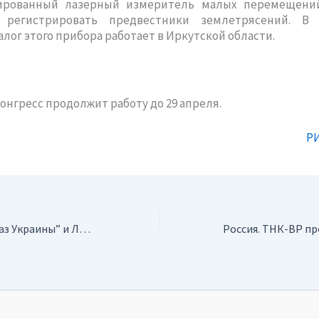
ированный лазерный измеритель малых перемещени
 регистрировать предвестники землетрясений. В
алог этого прибора работает в Иркутской области.
онгресс продолжит работу до 29 апреля.
РИ
Украина. “Нафтогаз Украины” и Львовская ОГА определи направления сотрудничества