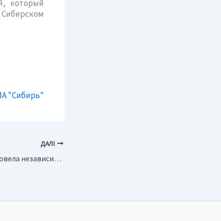
й, который
 Сибирском
А "Сибирь"
ДАЛІ
Россия. ТНК-ВР провела независимый аудит запасов углеводородов