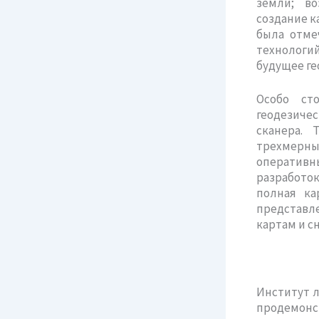
земли; во
создание к
была отме
технологий
будущее ге
Особо ст
геодезиче
сканера. 
трехмерны
оперативн
разработо
полная ка
представл
картам и с
Институт л
продемон