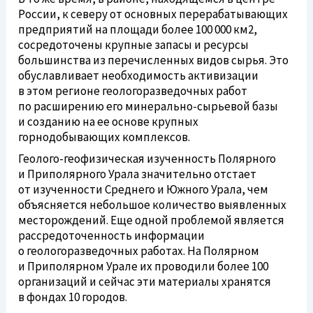
России, к северу от основных перерабатывающих
предприятий на площади более 100 000 км2,
сосредоточены крупные запасы и ресурсы
большинства из перечисленных видов сырья. Это
обуславливает необходимость активизации
в этом регионе геологоразведочных работ
по расширению его
минерально-сырьевой
базы
и созданию на ее основе крупных
горнодобывающих комплексов.
Геолого-геофизическая
изученность Полярного
и Приполярного Урала значительно отстает
от изученности Среднего и Южного Урала, чем
объясняется небольшое количество выявленных
месторождений. Еще одной проблемой является
рассредоточенность информации
о
геологоразведочных
работах. На Полярном
и Приполярном Урале их проводили более 100
организаций и сейчас эти материалы хранятся
в фондах 10 городов.