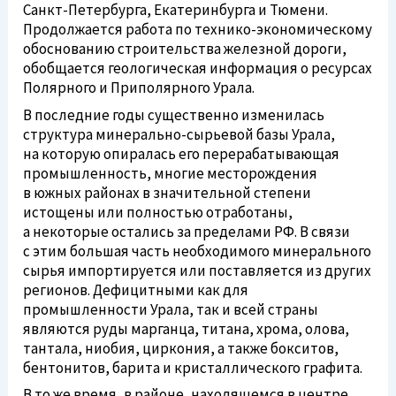
Санкт-Петербурга
, Екатеринбурга и Тюмени.
Продолжается работа по
технико-экономическому
обоснованию строительства железной дороги,
обобщается геологическая информация о ресурсах
Полярного и Приполярного Урала.
В последние годы существенно изменилась
структура
минерально-сырьевой
базы Урала,
на которую опиралась его перерабатывающая
промышленность, многие месторождения
в южных районах в значительной степени
истощены или полностью отработаны,
а некоторые остались за пределами РФ. В связи
с этим большая часть необходимого минерального
сырья импортируется или поставляется из других
регионов. Дефицитными как для
промышленности Урала, так и всей страны
являются руды марганца, титана, хрома, олова,
тантала, ниобия, циркония, а также бокситов,
бентонитов, барита и кристаллического графита.
В то же время, в районе, находящемся в центре