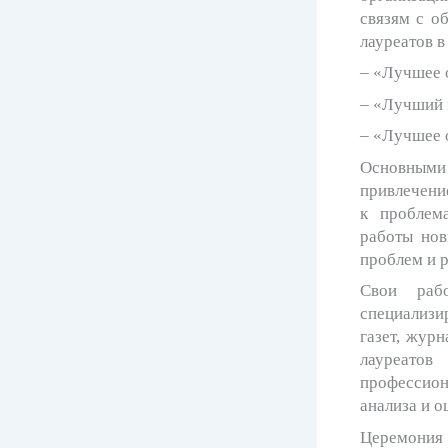
связям с о
лауреатов 
– «Лучшее 
– «Лучший 
– «Лучшее 
Основными 
привлечени
к проблем
работы нов
проблем и 
Свои рабо
специализи
газет, жур
лауреатов
профессион
анализа и о
Церемония 