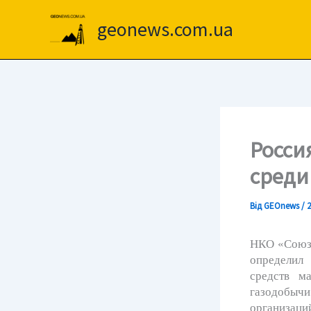
Перейти
до
geonews.com.ua
вмісту
Росси
среди
Від
GEOnews
/
2
НКО «Союз 
определил
средств м
газодобычи
организаци