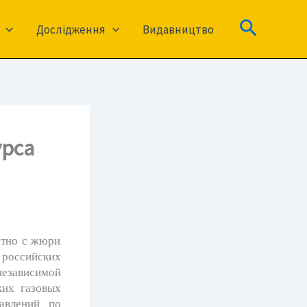
Пошук
Дослідження
Видавництво
урса
стно с жюри
российских
езависимой
ких газовых
равлений по