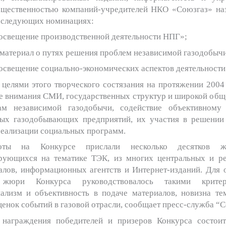
бщественностью компаний-учредителей НКО «Союзгаз» на
в следующих номинациях:
освещение производственной деятельности НПГ»;
материал о путях решения проблем независимой газодобычи
освещение социально-экономических аспектов деятельности
целями этого творческого состязания на протяжении 2004 г
е внимания СМИ, государственных структур и широкой общ
ам независимой газодобычи, содействие объективному
ых газодобывающих предприятий, их участия в решении
реализации социальных программ.
ты на Конкурсе прислали несколько десятков жу
рующихся на тематике ТЭК, из многих центральных и р
налов, информационных агентств и Интернет-изданий. Для 
 жюри Конкурса руководствовалось такими крите
ализм и объективность в подаче материалов, новизна те
ценок событий в газовой отрасли, сообщает пресс-служба “С
награждения победителей и призеров Конкурса состои