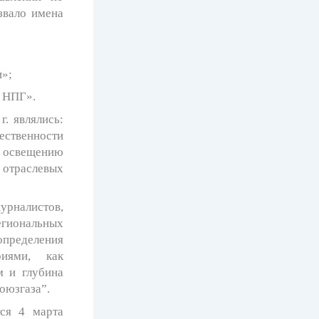
звало имена
»;
 НПГ».
. являлись:
ественности
 освещению
 отраслевых
рналистов,
егиональных
определения
риями, как
м и глубина
оюзгаза”.
тся 4 марта