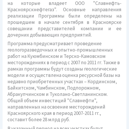
на которые владеет ООО "Славнефть-
Красноярскнефтегаз". Основные направления
реализации Программы были определены на
прошедшем в начале сентября в Красноярске
совещании представителей компании и ее
дочерних добывающих предприятий.
Программа предусматривает проведение
геологоразведочных и опытно-промышленных
работ на Куюмбинском и Терско-Камовском
месторождениях в период с 2007 по 2011 гг. Также в
рамках программы будут созданы геологические
модели и осуществлена оценка ресурсной базы на
недавно приобретенных участках – Кординском,
Байкитском, Чамбинском, Подпорожном,
Абракупчинском и Туколано-Светланинском.
Общий объем инвестиций "Славнефти",
направленных на освоение месторождений
Красноярского края в период 2007-2011 гг.,
составит более 28 млрд руб.
В указанный период на всех участках будут