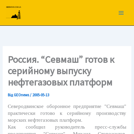
Перейти
до
вмісту
Россия. “Севмаш” готов к
серийному выпуску
нефтегазовых платформ
Від
GEOnews
/
2005-05-13
Северодвинское оборонное предприятие "Севмаш"
практически готово к серийному производству
морских нефтегазовых платформ.
Как сообщил руководитель пресс-службы
предприятия "Севмаш" Михаил Сторожилов,