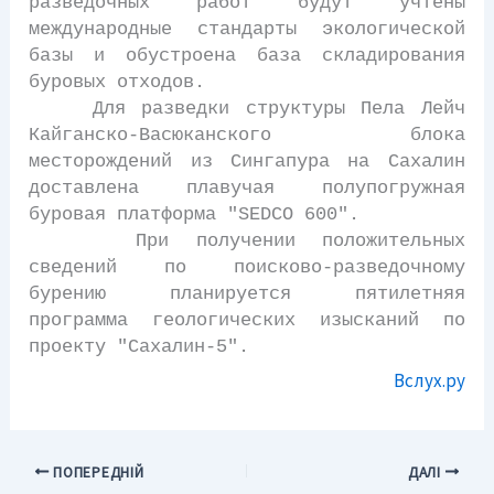
разведочных работ будут учтены
международные стандарты экологической
базы и обустроена база складирования
буровых отходов.
Для разведки структуры Пела Лейч
Кайганско-Васюканского блока
месторождений из Сингапура на Сахалин
доставлена плавучая полупогружная
буровая платформа "SEDCO 600".
При получении положительных
сведений по поисково-разведочному
бурению планируется пятилетняя
программа геологических изысканий по
проекту "Сахалин-5".
Вслух.ру
ПОПЕРЕДНІЙ
ДАЛІ