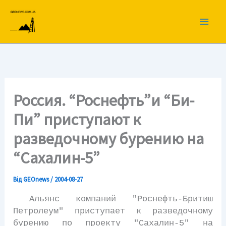
Перейти
до
вмісту
Россия. “Роснефть”и “Би-
Пи” приступают к
разведочному бурению на
“Сахалин-5”
Від
GEOnews
/
2004-08-27
Альянс компаний "Роснефть-Бритиш
Петролеум" приступает к разведочному
бурению по проекту "Сахалин-5" на