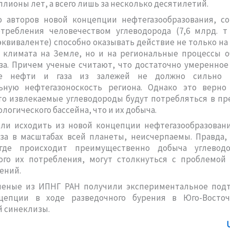
ллионы лет, а всего лишь за несколько десятилетий.
 авторов новой концепции нефтегазообразования, с
требления человечеством углеводорода (7,6 млрд. т
квиваленте) способно оказывать действие не только на
 климата на Земле, но и на региональные процессы о
за. Причем ученые считают, что достаточно умеренно
ие нефти и газа из залежей не должно сильно 
ьную нефтегазоноскость региона. Однако это верн
то извлекаемые углеводороды будут потребляться в пр
логического бассейна, что и их добыча.
сли исходить из новой концепции нефтегазообразован
аза в масштабах всей планеты, неисчерпаемы. Правда,
где происходит преимущественно добыча углевод
ого их потребления, могут столкнуться с проблемой
ений.
ченые из ИПНГ РАН получили экспериментальное под
цепции в ходе разведочного бурения в Юго-Восто
 синеклизы.
U