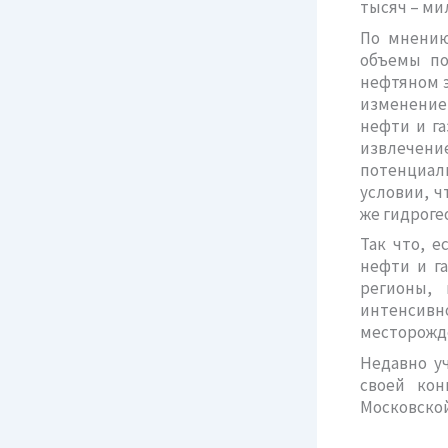
тысяч – ми
По мнению
объемы по
нефтяном э
изменение
нефти и га
извлечен
потенциал
условии, ч
же гидрогео
Так что, е
нефти и г
регионы, 
интенсивн
месторожд
Недавно у
своей кон
Московской