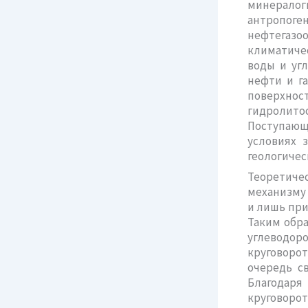
минерало
антропоге
нефтегазоо
климатичес
воды и уг
нефти и г
поверхнос
гидролитос
Поступающи
условиях 
геологичес
Теоретичес
механизму 
и лишь при
Таким обра
углеводо
круговоро
очередь с
Благодаря
круговорот