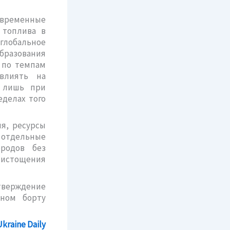
овременные
 топлива в
 глобальное
бразования
е по темпам
влиять на
о лишь при
еделах того
ия, ресурсы
 отдельные
ородов без
 истощения
тверждение
чном борту
kraine Daily