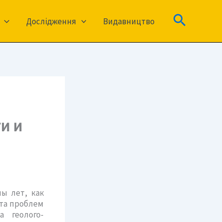
Пошук
Дослідження
Видавництво
и и
ы лет, как
ута проблем
 геолого-