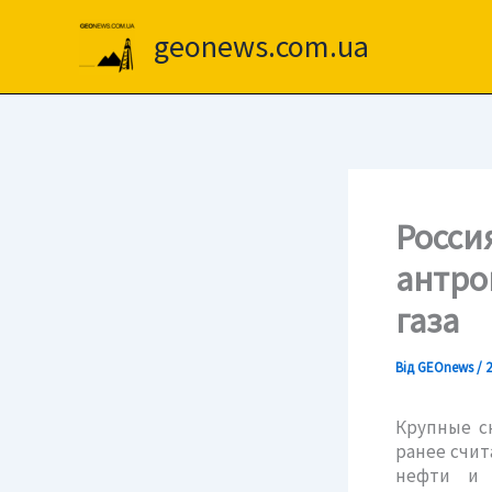
Перейти
до
geonews.com.ua
вмісту
Росси
антро
газа
Від
GEOnews
/
2
Крупные с
ранее счит
нефти и 