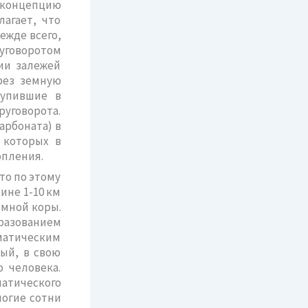
концепцию
агает, что
ежде всего,
руговоротом
ии залежей
рез земную
тупившие в
руговорота.
арбоната) в
 которых в
опления.
то по этому
ине 1-10 км
емной коры.
бразованием
атическим
ый, в свою
 человека.
атического
ногие сотни