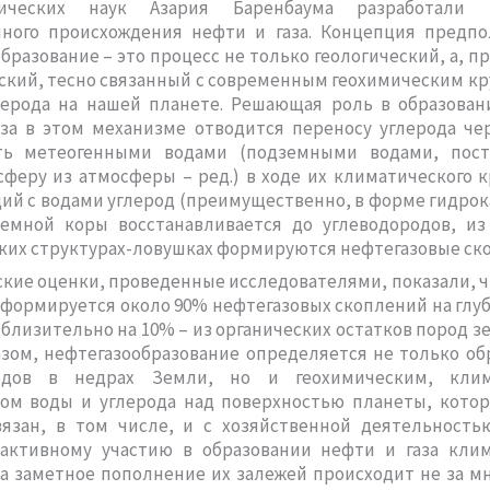
гических наук Азария Баренбаума разработали 
нного происхождения нефти и газа. Концепция предпол
бразование – это процесс не только геологический, а, пр
кий, тесно связанный с современным геохимическим к
лерода на нашей планете. Решающая роль в образован
аза в этом механизме отводится переносу углерода че
ть метеогенными водами (подземными водами, пос
феру из атмосферы – ред.) в ходе их климатического к
й с водами углерод (преимущественно, в форме гидрок
земной коры восстанавливается до углеводородов, из
ких структурах-ловушках формируются нефтегазовые ск
кие оценки, проведенные исследователями, показали, ч
формируется около 90% нефтегазовых скоплений на глуб
близительно на 10% – из органических остатков пород з
зом, нефтегазообразование определяется не только о
родов в недрах Земли, но и геохимическим, клим
том воды и углерода над поверхностью планеты, котор
вязан, в том числе, и с хозяйственной деятельностью
 активному участию в образовании нефти и газа клим
а заметное пополнение их залежей происходит не за м