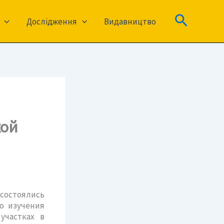
Пошук
Дослідження
Видавництво
кой
состоялись
о изучения
участках в