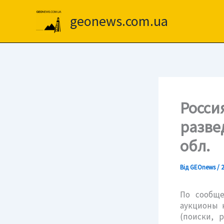
Перейти
до
geonews.com.ua
вмісту
Росси
разве
обл.
Від
GEOnews
/
2
По сообще
аукционы 
(поиски, 