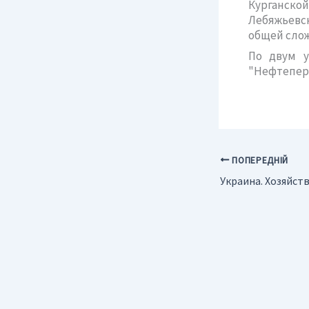
Курганской
Лебяжьевс
общей слож
По двум у
"Нефтепере
ПОПЕРЕДНІЙ