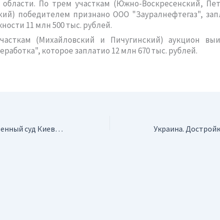
 области. По трем участкам (Южно-Воскресенский, Пе
кий) победителем признано ООО "Зауралнефтегаз", зап
ности 11 млн 500 тыс. рублей.
часткам (Михайловский и Пичугинский) аукцион вы
работка", которое заплатио 12 млн 670 тыс. рублей.
Украина. Хозяйственный суд Киева позволил компании Regal Petroleum продолжить работу