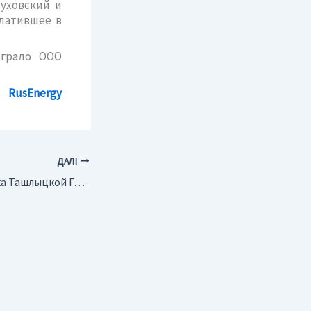
туховский и
латившее в
играло ООО
RusEnergy
ДАЛІ
Украина. Достройка Ташлыцкой ГАЭС приостановлена