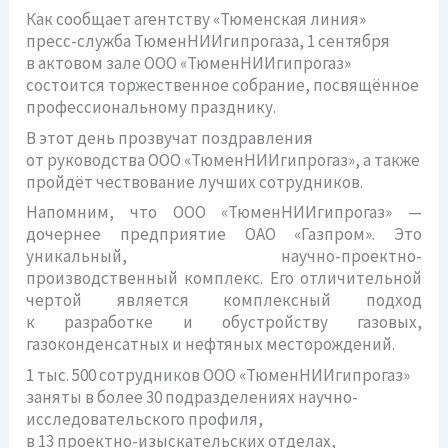
Как сообщает агентству «Тюменская линия»
пресс-служба
ТюменНИИгипрогаза, 1 сентября
в актовом зале
ООО «ТюменНИИгипрогаз»
состоится торжественное собрание, посвящённое
профессиональному празднику.
В этот день прозвучат поздравления
от руководства
ООО «ТюменНИИгипрогаз»
, а также
пройдёт чествование лучших сотрудников.
Напомним, что
ООО «ТюменНИИгипрогаз»
—
дочернее предприятие
ОАО «Газпром»
. Это
уникальный,
научно-проектно
-
производственный комплекс. Его отличительной
чертой является комплексный подход
к разработке и обустройству газовых,
газоконденсатных и нефтяных месторождений.
1 тыс. 500 сотрудников
ООО «ТюменНИИгипрогаз»
заняты в более 30 подразделениях научно-
исследовательского профиля,
в 13
проектно-изыскательских
отделах,