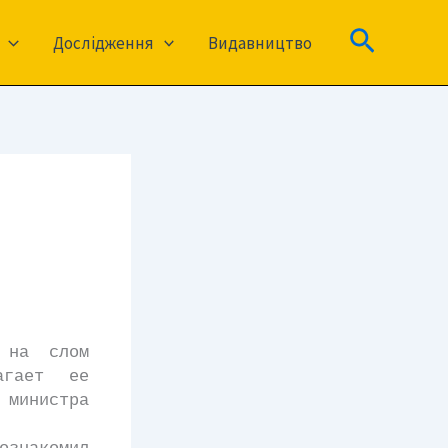
Пошук
Дослідження
Видавництво
на слом
агает ее
 министра