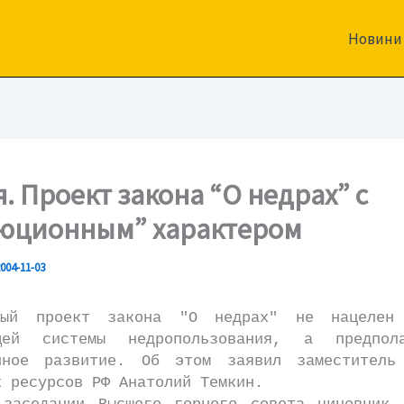
Новини
. Проект закона “О недрах” с
юционным” характером
004-11-03
проект закона "О недрах" не нацелен 
ющей системы недропользования, а предпол
нное развитие. Об этом заявил заместитель
х ресурсов РФ Анатолий Темкин.