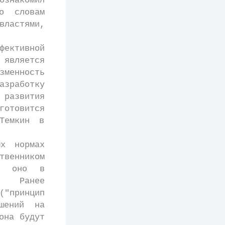
знакомил
о словам
ластями,
ективной
является
зменность
работку
 развития
готовится
Темкин в
х нормах
твенником
ко оно в
. Ранее
("принцип
шений на
она будут