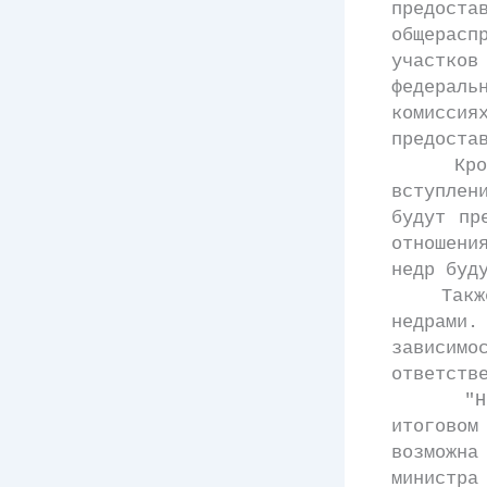
предост
общерасп
участко
федерал
комиссия
предоста
Кроме т
вступлен
будут пр
отношени
недр буд
Также в 
недрами
зависим
ответств
"Над те
итогово
возможна
министра