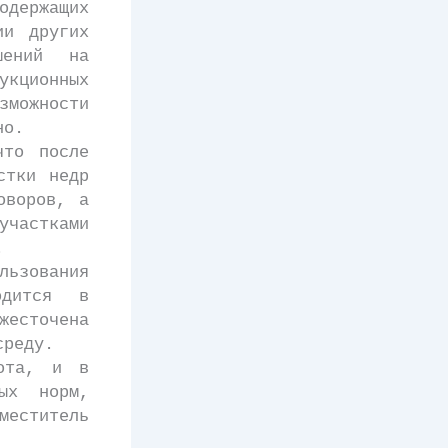
держащих
ии других
шений на
кционных
зможности
но.
то после
стки недр
оворов, а
участками
.
льзования
одится в
есточена
среду.
ота, и в
ых норм,
меститель