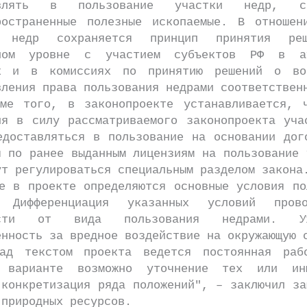
авлять в пользование участки недр, со
ространенные полезные ископаемые. В отношен
в недр сохраняется принцип принятия ре
ьном уровне с участием субъектов РФ в ау
х и в комиссиях по принятию решений о во
вления права пользования недрами соответствен
ого, в законопроекте устанавливается, ч
ия в силу рассматриваемого законопроекта уча
едоставляться в пользование на основании дог
я по ранее выданным лицензиям на пользование 
ут регулироваться специальным разделом закона
проекте определяются основные условия по
. Дифференциация указанных условий пров
ости от вида пользования недрами. Уж
енность за вредное воздействие на окружающую 
кстом проекта ведется постоянная раб
м варианте возможно уточнение тех или ин
 конкретизация ряда положений", – заключил за
 природных ресурсов.