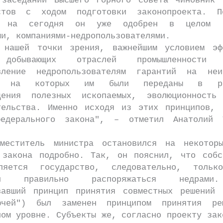
дании Высшего горного совета чиновник о
истов с ходом подготовки законопроекта. П
, на сегодня он уже одобрен в целом в
ми, компаниями-недропользователями.
й точки зрения, важнейшим условием эфф
добывающих отраслей промышленности 
вление недропользователям гарантий на неи
й, на которых им были переданы в раз
дения полезных ископаемых, эволюционность
тельства. Именно исходя из этих принципов, 
федерального закона", – отметил Анатолий 
тель министра остановился на некоторы
 закона подробно. Так, он пояснил, что собс
ляется государство, следовательно, толь
нии правильно распоряжаться недрами
вавший принцип принятия совместных решений 
ючей") был заменен принципом принятия ре
ном уровне. Субъекты же, согласно проекту зак