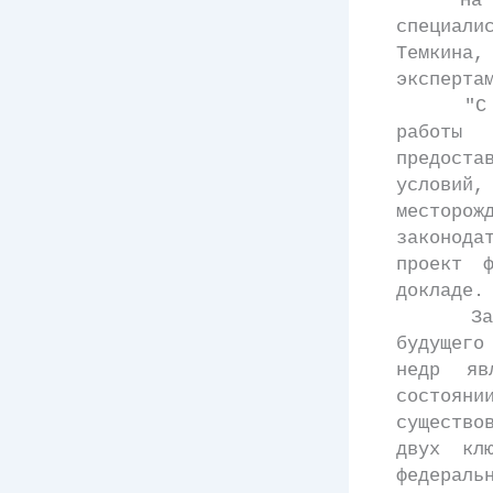
На засе
специал
Темкина
эксперта
"С наше
работы 
предоста
услови
месторож
законода
проект 
докладе.
Замести
будущего
недр яв
состоя
существо
двух кл
федераль