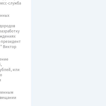
ресс-служба
онных
одородов
разработку
ождениях
е-президент
" Виктор
рение
,
ублей, или
то
и
вленным
совещании