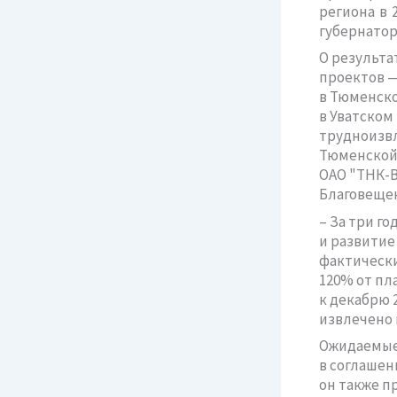
региона в 
губернатор
О результа
проектов 
в Тюменско
в Уватском
трудноизв
Тюменской 
ОАО "ТНК-
Благовеще
– За три г
и развитие
фактически
120% от пл
к декабрю 
извлечено 
Ожидаемые
в соглашен
он также п