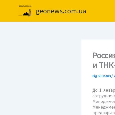
Перейти
до
geonews.com.ua
вмісту
Росси
и ТНК
Від
GEOnews
/
2
До 1 январ
сотрудни
Менеджмен
Менеджмен
предварит