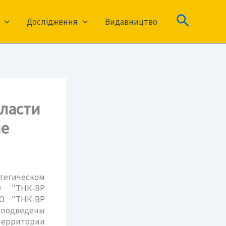
Пошук
Дослідження
Видавництво
бласти
ие
атегическом
О "ТНК-ВР
АО "ТНК-ВР
 подведены
территории