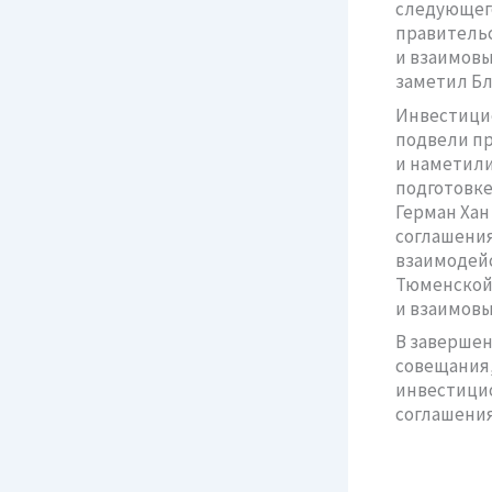
следующего
правительс
и взаимовы
заметил Бл
Инвестицио
подвели пр
и наметили
подготовке
Герман Хан
соглашения
взаимодейс
Тюменской 
и взаимовы
В завершен
совещания,
инвестицио
соглашения