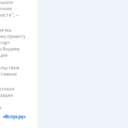
льного
очное
асти", —
ня мы
ому проекту
старт
р Якушев.
ации
ельством
ктивное
отокол
изации
.
«Вслух.ру»