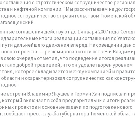
 соглашения о стратегическом сотрудничестве региона
тва и нефтяной компании. "Мы рассчитываем на долгоср
годное сотрудничество с правительством Тюменской обл
аговещенский.
нные соглашения действуют до 1 января 2007 года. Сегод
едварительные итоги реализации соглашения по Уватск
 пути дальнейшего движения вперед. На совещании дан 
 нового проекта, — резюмировал итоги встречи Владими
 в свою очередь отметил, что подведение итогов реализ
 стало доброй традицией, что он удовлетворен уровнем
твия, которое складывается между компанией и правит
области и охарактеризовал сотрудничество как констру
годное.
ие встречи Владимир Якушев и Герман Хан подписали пр
 который включает в себя предварительные итоги реал
нных проектов и основные задачи по подготовке нового
, сообщает пресс-служба губернатора Тюменской области