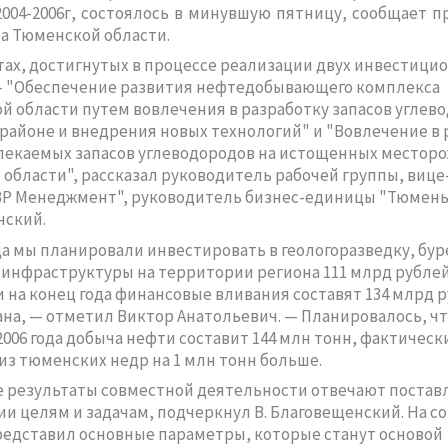
2004-2006г, состоялось в минувшую пятницу, сообщает п
а Тюменской области.
тах, достигнутых в процессе реализации двух инвестици
— "Обеспечение развития нефтедобывающего комплекса
й области путем вовлечения в разработку запасов углев
 районе и внедрения новых технологий" и "Вовлечение в 
лекаемых запасов углеводородов на истощенных местор
области", рассказал руководитель рабочей группы, виц
ВР Менеджмент", руководитель бизнес-единицы "Тюмень
нский.
ода мы планировали инвестировать в геологоразведку, бу
 инфраструктуры на территории региона 111 млрд рублей
 на конец года финансовые вливания составят 134 млрд р
ана, — отметил Виктор Анатольевич. — Планировалось, ч
2006 года добыча нефти составит 144 млн тонн, фактическ
из тюменских недр на 1 млн тонн больше.
 результаты совместной деятельности отвечают поста
ии целям и задачам, подчеркнул В. Благовещенский. На 
редставил основные параметры, которые станут основой