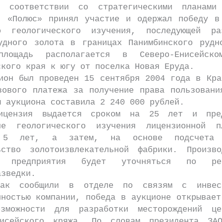
етствии со стратегическими планами 
, «Полюс» принял участие и одержал победу в
о геологического изучения, последующей ра
удного золота в границах Панимбинского рудн
площадь располагается в Северо-Енисейско
ского края к югу от поселка Новая Еруда.
был проведен 15 сентября 2004 года в Кра
зового платежа за получение права пользовани
м аукциона составила 2 240 000 рублей.
ия выдается сроком на 25 лет и предп
ие геологического изучения лицензионной 
 5 лет, а затем, на основе подсчета 
ьство золотоизвлекательной фабрики. Произво
ь предприятия будет уточняться по рез
азведки.
общили в отделе по связям с инвест
нностью компании, победа в аукционе открывает
зможности для разработки месторождений це
исейского кряжа. По словам президента ЗА