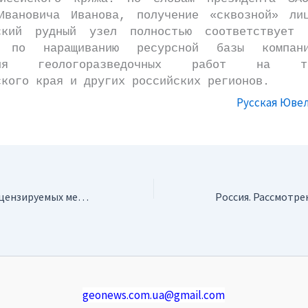
Ивановича Иванова, получение «сквозной» ли
ский рудный узел полностью соответствует 
и по наращиванию ресурсной базы компан
ения геологоразведочных работ на тер
ского края и других российских регионов.
Русская Юве
Россия. Список лицензируемых месторождений будет опубликован в течение месяца
geonews.com.ua@gmail.com