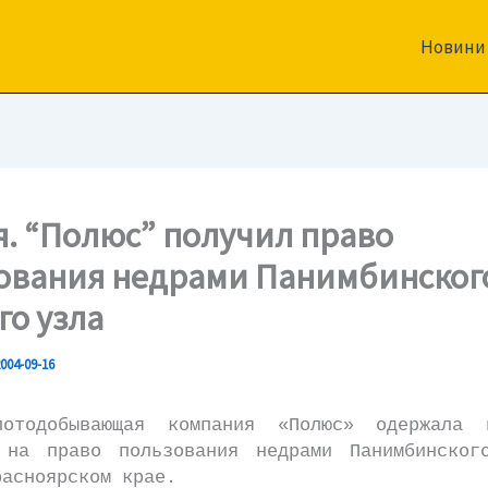
Новини
я. “Полюс” получил право
ования недрами Панимбинског
го узла
004-09-16
обывающая компания «Полюс» одержала 
 на право пользования недрами Панимбинског
расноярском крае.