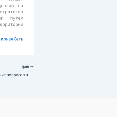
цензии на
стратегии
ии путем
ритории
лирная Сеть
ДАЛІ
Россия. Рассмотрение вопросов по совершенствованию законодательства о недрах