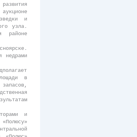
развития
 аукционе
зведки и
ого узла.
м районе
сноярске.
я недрами
олагает
площади в
запасов,
дственная
ультатам
орами и
 «Полюсу»
нтральной
О «Полюс»