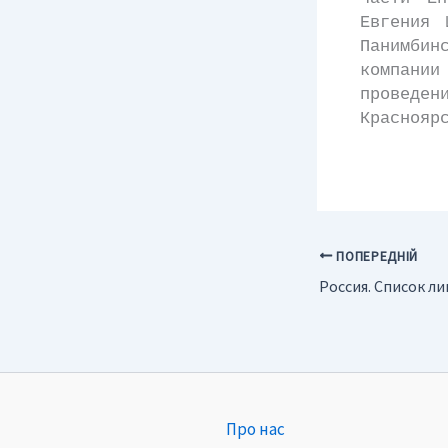
Евгения 
Панимбин
компани
провед
Краснояр
ПОПЕРЕДНІЙ
Про нас