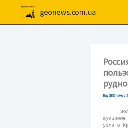
Перейти
до
geonews.com.ua
вмісту
Росси
польз
рудно
Від
GEOnews
/
2
Золотод
аукционе
узла в К