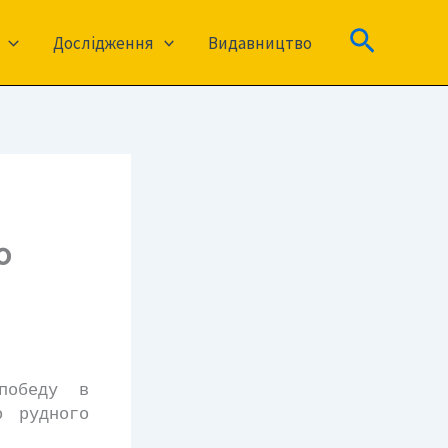
Пошук
Дослідження
Видавництво
о
победу в
о рудного