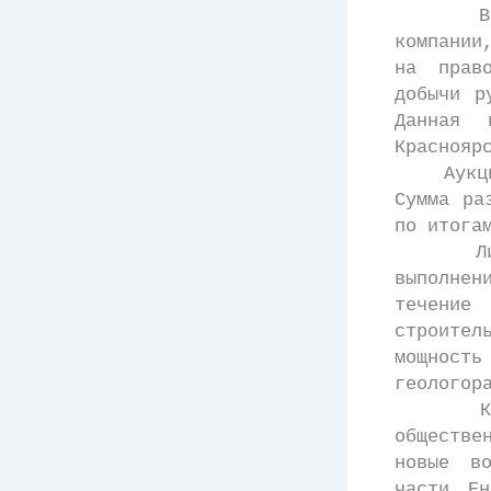
В соотв
компании
на прав
добычи р
Данная 
Краснояр
Аукцион 
Сумма ра
по итога
Лиценз
выполнен
течение
строител
мощност
геологор
Как со
обществе
новые во
части Ен