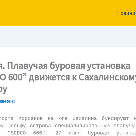
Новини
я. Плавучая буровая установка
O 600” движется к Сахалинском
фу
004-08-30
а Корсаков на юге Сахалина буксируют к
му шельфу острова специализированную плавучу
ку "SEDCO 600". 27 июня буровая устано