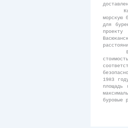
доставле
Компани
морскую 
для буре
проекту 
Васюкан
расстоян
В Синг
стоимос
соответс
безопасн
1983 год
площадь
максимал
буровые 