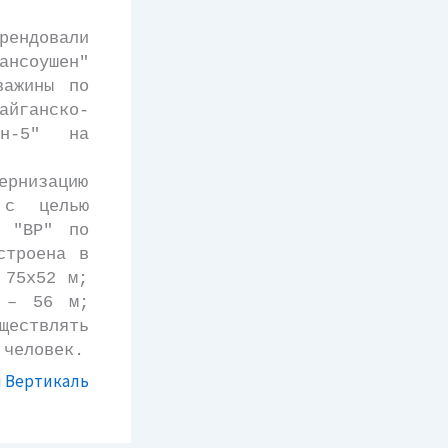
ендовали
ансоушен"
важины по
айганско-
ин-5" на
низацию
 с целью
м "ВР" по
строена в
 75х52 м;
 – 56 м;
ществлять
 человек.
 Вертикаль