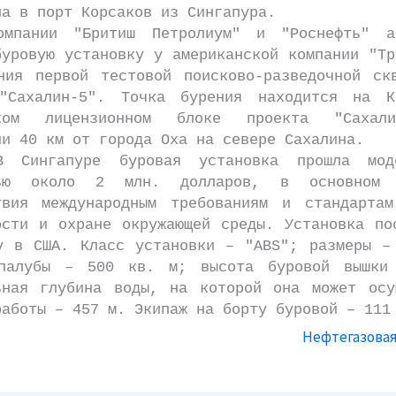
на в порт Корсаков из Сингапура.
и "Бритиш Петролиум" и "Роснефть" ар
буровую установку у американской компании "Тр
ния первой тестовой поисково-разведочной ск
"Сахалин-5". Точка бурения находится на К
ском лицензионном блоке проекта "Сахал
ии 40 км от города Оха на севере Сахалина.
апуре буровая установка прошла модер
тью около 2 млн. долларов, в основном
твия международным требованиям и стандарта
ости и охране окружающей среды. Установка по
у в США. Класс установки – "ABS"; размеры –
 палубы – 500 кв. м; высота буровой вышки
ьная глубина воды, на которой она может осу
работы – 457 м. Экипаж на борту буровой – 111
Нефтегазовая