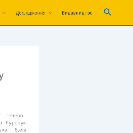
Пошук
Дослідження
Видавництво
у
 северо-
ю буровую
вка была