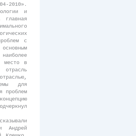
04-2010».
ологии и
, главная
мального
огических
проблем с
 основным
наиболее
е место в
 отрасль
траслью,
лемы для
я проблем
онцепцию
дчеркнул
сказывали
и Андрей
й Клешко,