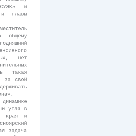
«СУЭК» и
 и главы
еститель
к общему
годняшний
нсивного
рых, нет
нительных
ть такая
ь за свой
держивать
она».
 динамике
чи угля в
и края и
сноярский
ая задача