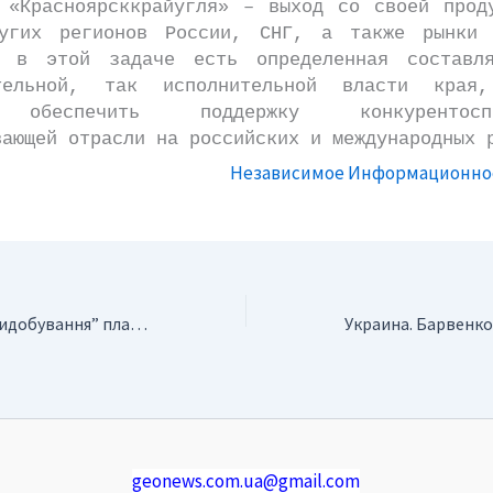
 «Красноярсккрайугля» – выход со своей прод
угих регионов России, СНГ, а также рынки
 в этой задаче есть определенная составл
ательной, так исполнительной власти края,
 обеспечить поддержку конкурентоспос
вающей отрасли на российских и международных 
Независимое Информационное
Украина. “Укргазвидобування” планирует прирастить 17 млрд. кубометров газа
geonews.com.ua@gmail.com