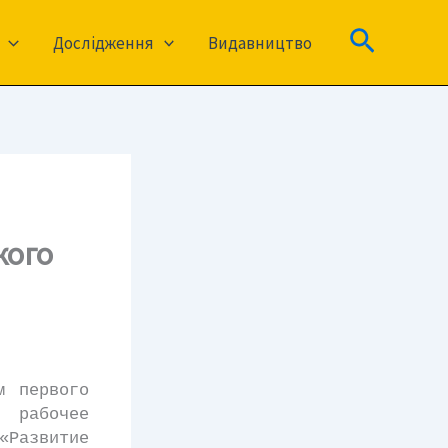
Пошук
Дослідження
Видавництво
кого
м первого
 рабочее
Развитие