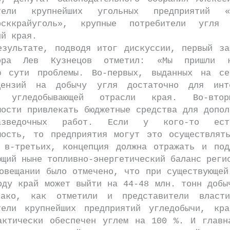
ители крупнейших угольных предприятий 
ярсккрайуголь», крупные потребители угля
ий края.
ьтате, подводя итог дискуссии, первый зам
тора Лев Кузнецов отметил: «Мы пришли 
ю сути проблемы. Во-первых, выданных на се
цензий на добычу угля достаточно для инте
я угледобывающей отрасли края. Во-вто
мости привлекать бюджетные средства для допол
разведочных работ. Если у кого-то ес
мость, то предприятия могут это осуществлят
 в-третьих, концепция должна отражать и под
ющий ныне топливно-энергетический баланс реги
ании было отмечено, что при существующей
оду край может выйти на 44-48 млн. тонн добы
нако, как отметили и представители власт
тели крупнейших предприятий угледобычи, кра
актически обеспечен углем на 100 %. И главн