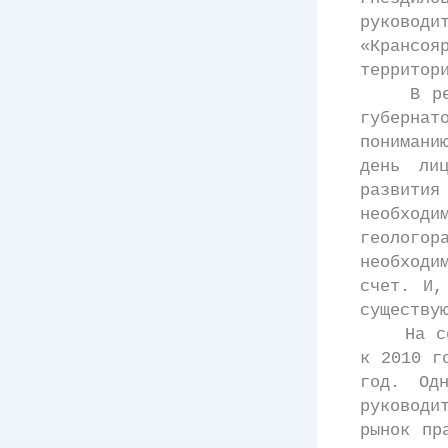
руковод
«Крансо
территор
В резул
губерна
понимани
день ли
развити
необходи
геолого
необходи
счет. И,
существу
На совещ
к 2010 г
год. Од
руководи
рынок пр