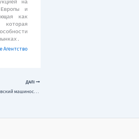
укцией на
 Европы и
яющая как
 которая
обности
рынках.
 Агентство
ДАЛІ
Украина. Барвенковский машиностроительный завод освоил выпуск буровых станков