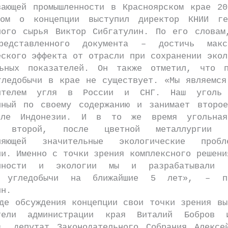
вающей промышленности в Красноярском крае 20
дом о концепции выступил директор КНИИ ге
ного сырья Виктор Сибгатулин. По его словам
редставленного документа – достичь макси
еского эффекта от отрасли при сохранении экол
ьных показателей. Он также отметил, что 
гледобычи в крае не существует. «Мы являемся
дителем угля в России и СНГ. Наш уголь 
нный по своему содержанию и занимает второ
сле Индонезии. И в то же время угольная
я второй, после цветной металлургии о
вляющей значительные экологические проб
ии. Именно с точки зрения комплексного решени
енности и экологии мы и разрабатывали к
я угледобычи на ближайшие 5 лет», – по
ин.
бсуждения концепции свои точки зрения вы
ители администрации края Виталий Бобров 
в, депутат Законодательного Собрания Алексе