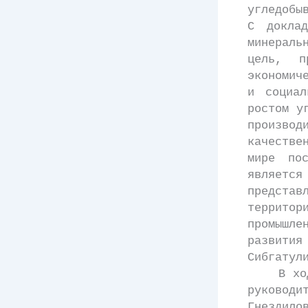
угледобы
С докла
минераль
цель, п
экономич
и социал
ростом у
произво
качестве
мире по
являетс
предста
территор
промышл
развити
Сибгатул
В ходе о
руковод
Гнездило