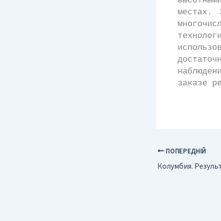
высотным
местах. 
многочис
техноло
использо
достато
наблюден
заказе р
ПОПЕРЕДНІЙ