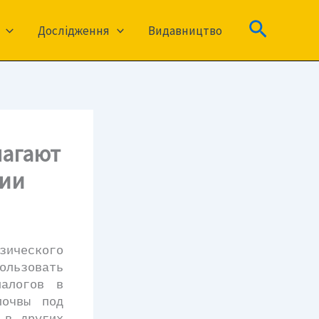
Пошук
Дослідження
Видавництво
лагают
фии
ческого
ользовать
налогов в
почвы под