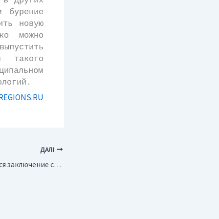
 в других
м бурение
ить новую
ко можно
выпустить
я такого
ципальном
ологий.
REGIONS.RU
ДАЛІ
Россия. Планируется заключение соглашений с Египтом в нефтегазовой области