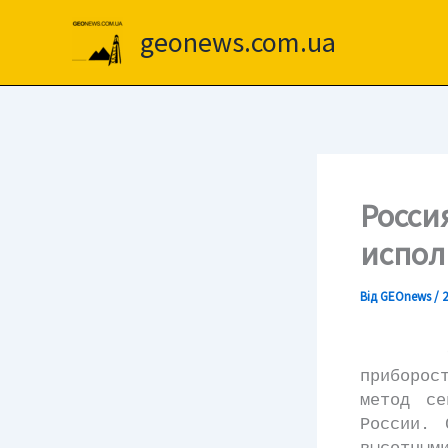
Перейти
до
geonews.com.ua
вмісту
Росси
испол
Від
GEOnews
/
2
Специа
приборос
метод се
России. 