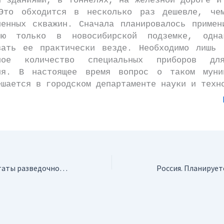
и зданиями, в тоннелях, на железной дороге и
Это обходится в несколько раз дешевле, че
ленных скважин. Сначала планировалось примен
гию только в новосибирской подземке, одна
вать ее практически везде. Необходимо лишь 
чное количество специальных приборов дл
ия. В настоящее время вопрос о таком муни
ешается в городском департаменте науки и техн
Колумбия. Результаты разведочного бурения на месторождении Ангостура