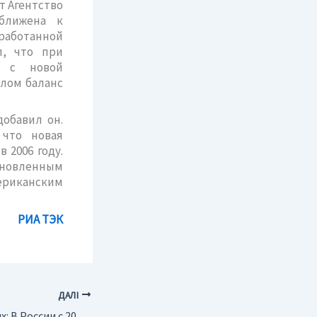
т Агентство
иближена к
зработанной
л, что при
 с новой
елом баланс
добавил он.
 что новая
 2006 году.
тановленным
ериканским
РИА ТЭК
ДАЛІ
Россия. А.Ледовских: В России с 2010 г. может начаться снижение добычи нефти