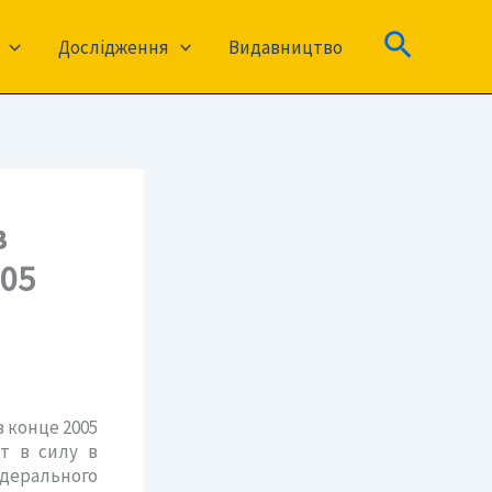
Пошук
Дослідження
Видавництво
в
005
в конце 2005
т в силу в
дерального