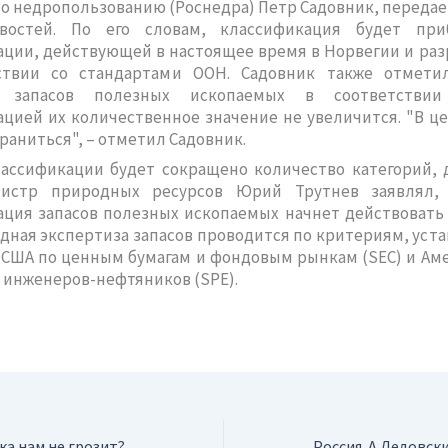
по недропользованию (Роснедра) Петр Садовник, передае
востей. По его словам, классификация будет пр
ции, действующей в настоящее время в Норвегии и ра
ствии со стандартами ООН. Садовник также отмети
е запасов
полезных
ископаемых
в соответствии
цией их количественное значение не увеличится. "В ц
раниться", – отметил Садовник.
ассификации будет сокращено количество категорий, 
истр природных ресурсов Юрий Трутнев заявлял,
ация запасов
полезных
ископаемых
начнет действовать в
ная экспертиза запасов проводится по критериям, ус
 США по ценным бумагам и фондовым рынкам (SEC) и Ам
инженеров-нефтяников (SPE).
ка нам не грозит?