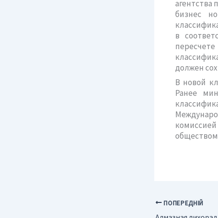
агентства 
бизнес но
классифика
в соответ
пересчет
классифика
должен сох
В новой кл
Ранее мин
классифик
Международ
комиссией
обществом 
ПОПЕРЕДНІЙ
Алмазная лихорад