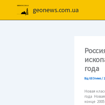
Перейти
до
geonews.com.ua
вмісту
Росси
ископ
года
Від
GEOnews
/
2
Новая клас
года Нова
конце 200